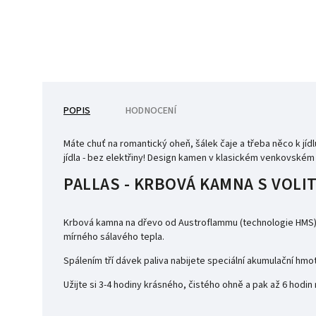
POPIS
HODNOCENÍ
Máte chuť na romantický oheň, šálek čaje a třeba něco k jídl
jídla - bez elektřiny!
D
esign kamen v klasickém venkovském s
PALLAS - KRBOVÁ KAMNA S VOL
Krbová kamna na dřevo od Austroflammu (technologie HMS) 
mírného sálavého tepla.
Spálením tří dávek paliva nabijete speciální akumulační hm
Užijte si 3-4 hodiny krásného, čistého ohně a pak až 6 hodin