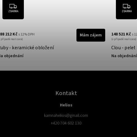
ZDARMA
ZDARMA
88 212 Kč
148 521 Kč
s 12% DPH
s 
Mám zájem
v případě realizace)
(v případě realizace)
Ruby - keramické obložení
Clou - pelet
a objednání
Na objednání
Kontakt
Helios
kamnahelios
@
gmail.com
+420 704 602 130