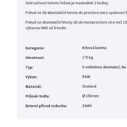
Setrvačnost tohoto řešení je maximálně 2 hodiny.
Pokud se dá akumulační hmota do prostoru mezi spalovací 
Pokud se akumulační hmoty dá do meziprostoru více než 100 
výbavou HMS až 6 hodin.
Krbová kamna
Kategorie
:
170 kg
Hmotnost
:
S volitelnou akumulací
,
Na 
Typ
:
9 kW
Výkon
:
Ocelová
Materiál
:
Ø 150 mm
Průměr hrdla
:
Zadní
Externí přívod vzduchu
: