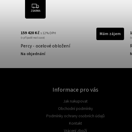
ZDARMA
159 420 Kč
1
s 12% DPH
zájem
Mám zájem
(v případě realizace)
(
Percy - ocelové obložení
Na objednání
N
Informace pro vás
Jak nakupovat
Obchodní podmínky
Podmínky ochrany osobních údajů
Kontakt
Vrácení zboží