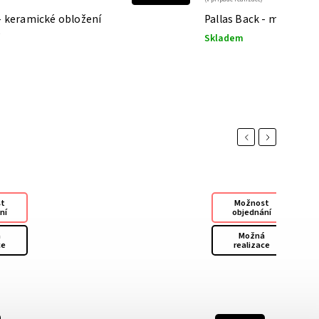
 - keramické obložení
Pallas Back - mastek
Skladem
Previous
Next
st
Možnost
ní
objednání
á
Možná
ce
realizace