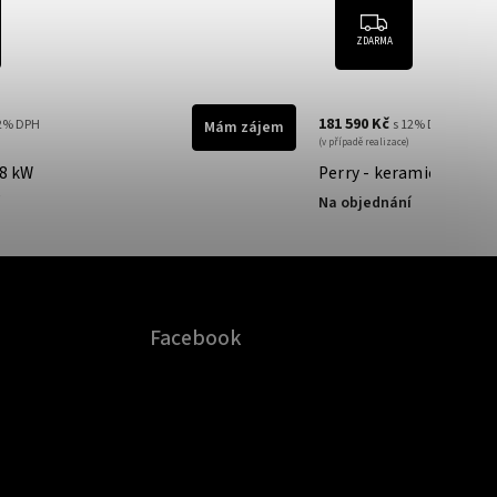
ZDARMA
181 590 Kč
12% DPH
s 12% DPH
Mám zájem
(v případě realizace)
 8 kW
Perry - keramické oblo
Na objednání
Facebook