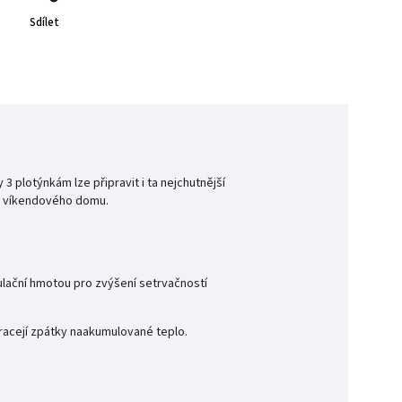
Sdílet
y 3 plotýnkám lze připravit i ta nejchutnější
o víkendového domu.
lační hmotou pro zvýšení setrvačností
vracejí zpátky naakumulované teplo.