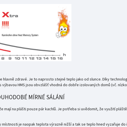
e hlavně zdravé. Je to naprosto stejné teplo jako od slunce. Díky technolog
 s výbavou HMS jsou obvzlášť vhodná do dobře izolovaných domů (vč. nízk
OUHODOBÉ MÍRNÉ SÁLÁNÍ
e mají na plášti pouze pár kachlů.
Je potřeba si uvědomit, že využití pláš
ny místnosti je naopak teplota výrazně nižší a tak se teplo hned vyzařuje do 