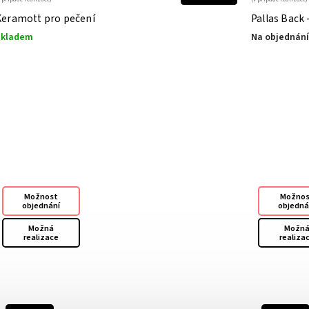
Keramott pro pečení
Pallas Back
Skladem
Na objednání
Možnost
Možno
objednání
objedná
Možná
Možn
realizace
realiza