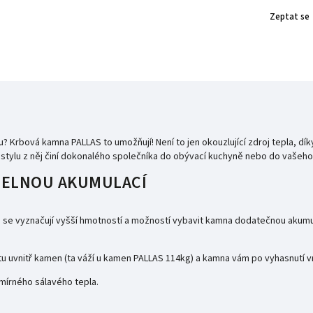
Zeptat se
u?
Krbová kamna
PALLAS to umožňují!
Není to jen okouzlující zdroj tepla, dík
tylu z něj činí dokonalého společníka do obývací kuchyně nebo do vašeh
ITELNOU AKUMULACÍ
se vyznačují vyšší hmotností a možností vybavit kamna dodatečnou akumu
otu uvnitř kamen (ta váží u kamen PALLAS 114kg) a kamna vám po vyhasnutí 
 mírného sálavého tepla.