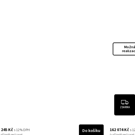
Možn
realiza
ZDARMA
 245 Kč
162 074 Kč
s 12% DPH
s 
Do košíku
v případě realizace)
(v případě realizace)