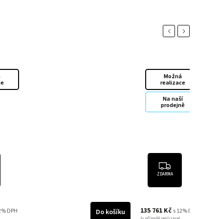
Previous
Next
á
Možná
ce
realizace
Na naší
prodejně
ZDARMA
135 761 Kč
12% DPH
s 12% DPH
Do košíku
(v případě realizace)