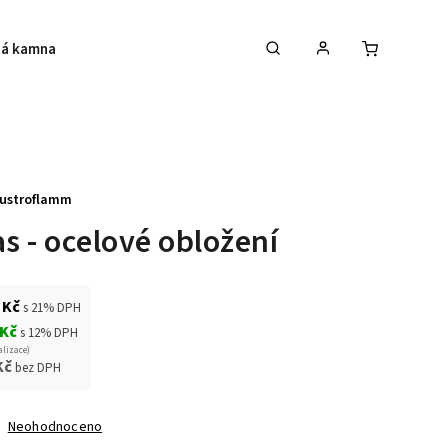
á kamna
Krby
Akce na krbová kamna
ustroflamm
as - ocelové obložení
 Kč
s 21% DPH
 Kč
s 12% DPH
alizace)
Kč
bez DPH
Neohodnoceno