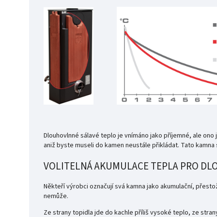
Dlouhovlnné sálavé teplo je vnímáno jako příjemné, ale ono j
aniž byste museli do kamen neustále přikládat. Tato kamna
VOLITELNÁ AKUMULACE TEPLA PRO DL
Někteří výrobci označují svá kamna jako akumulační, přestož
nemůže.
Ze strany topidla jde do kachle příliš vysoké teplo, ze stra