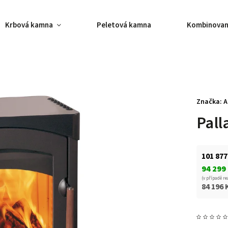
Krbová kamna
Peletová kamna
Kombinovan
Značka:
A
Pall
101 877
94 299
(v případě re
84 196 