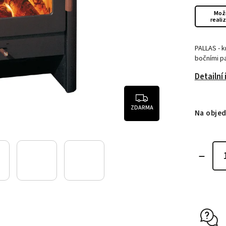
Mož
reali
PALLAS - k
bočními pa
Detailní
ZDARMA
Na obje