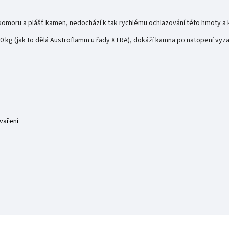
komoru a plášť kamen, nedochází k tak rychlému
ochlazování této hmoty a 
kg (jak to dělá Austroflamm u řady XTRA), dokáží kamna po natopení vyzař
vaření