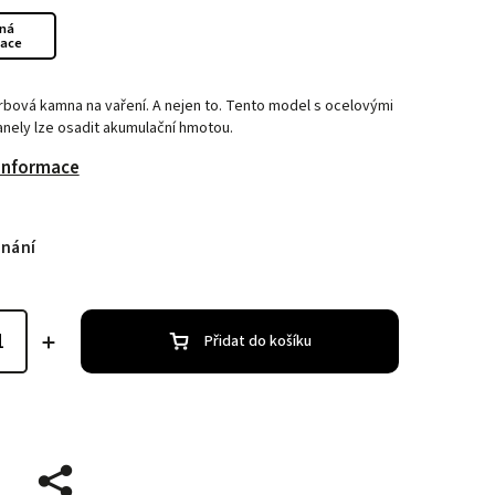
ná
zace
rbová kamna na vaření. A nejen to. Tento model s ocelovými
nely lze osadit akumulační hmotou.
 informace
dnání
Přidat do košíku