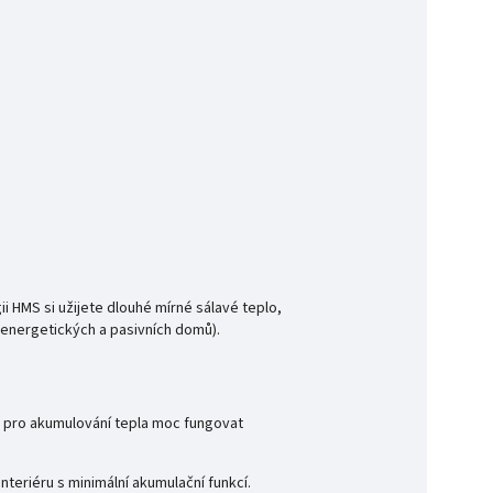
ii HMS si užijete
dlouhé mírné sálavé teplo,
oenergetických a pasivních domů).
tě pro akumulování tepla moc fungovat
interiéru s minimální akumulační
funkcí.