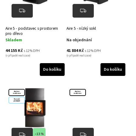
X
0
3 kW
0
Aire 5 - podstavec s prostorem
Aire 5 - nízký sokl
pro dřevo
Skladem
Na objednání
44 155 Kč
41 884 Kč
s 12% DPH
s 12% DPH
(v případě realizace)
(v případě realizace)
Do košíku
Do košíku
Možná
Možná
realizace
realizace
Na naší
prodejně
–13 %