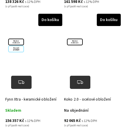
138 326 Kč
161 598 Kč
s 12% DPH
s 12% DPH
(v případě realizace)
(v případě realizace)
Do košíku
Do košíku
Možná
Možná
realizace
realizace
Na naší
prodejně
Fynn Xtra - keramické obložení
Koko 2.0 - ocelové obložení
Skladem
Na objednání
156 357 Kč
92 065 Kč
s 12% DPH
s 12% DPH
(v případě realizace)
(v případě realizace)