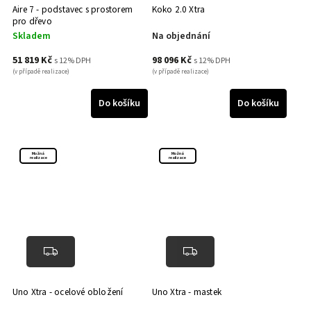
Aire 7 - podstavec s prostorem
Koko 2.0 Xtra
pro dřevo
Skladem
Na objednání
51 819 Kč
98 096 Kč
s 12% DPH
s 12% DPH
(v případě realizace)
(v případě realizace)
Do košíku
Do košíku
Možná
Možná
realizace
realizace
Uno Xtra - ocelové obložení
Uno Xtra - mastek