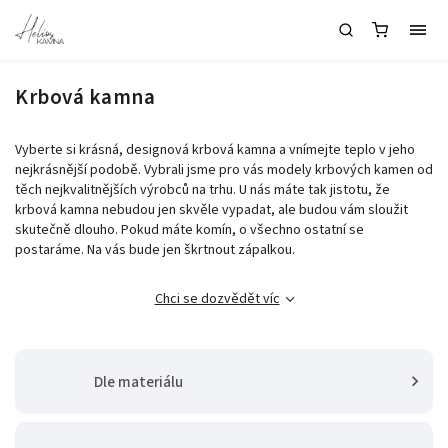
Krbová kamna
Vyberte si krásná, designová krbová kamna a vnímejte teplo v jeho
nejkrásnější podobě. Vybrali jsme pro vás modely krbových kamen od
těch nejkvalitnějších výrobců na trhu. U nás máte tak jistotu, že
krbová kamna nebudou jen skvěle vypadat, ale budou vám sloužit
skutečně dlouho. Pokud máte komín, o všechno ostatní se
postaráme. Na vás bude jen škrtnout zápalkou.
Chci se dozvědět víc
Dle materiálu