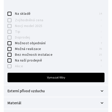
Na skladě
14
Zvýhodněná cena
0
Nový model 2025
0
Tip
0
Doprodej
0
Možnost objednání
7
Možná realizace
70
Bez možnosti instalace
25
Na naší prodejně
9
Akce
0
Vymazat filtry
Externí přívod vzduchu
Ne
2
Materiál
Zadní
31
Spodní + zadní
Ocelová
57
41