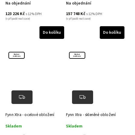
Na objednání
Na objednání
123 226 Kč
157 748 Kč
s 12% DPH
s 12% DPH
(v případě realizace)
(v případě realizace)
Do košíku
Do košíku
Možná
Možná
realizace
realizace
Fynn Xtra - ocelové obložení
Fynn Xtra - skleněné obložení
Skladem
Skladem