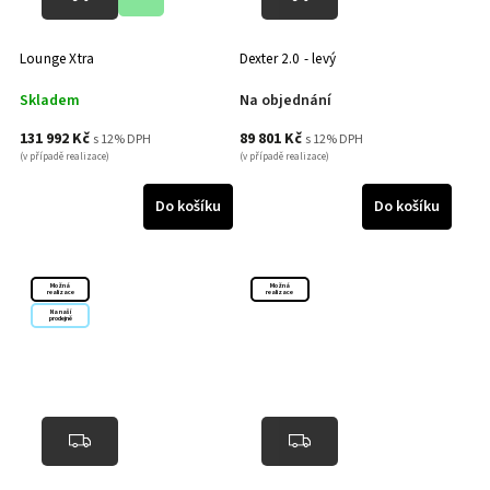
Lounge Xtra
Dexter 2.0 - levý
Skladem
Na objednání
131 992 Kč
89 801 Kč
s 12% DPH
s 12% DPH
(v případě realizace)
(v případě realizace)
Do košíku
Do košíku
Možná
Možná
realizace
realizace
Na naší
prodejně