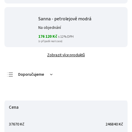
Sanna - petrolejově modrá
Na objednání
176 120 Kč
s 12% DPH
(v případě realizace)
Zobrazit více produktů
Doporučujeme
Nejlevnější
Zavřít filtr
Nejdražší
Nejprodávanější
Cena
Abecedně
37670
Kč
246840
Kč