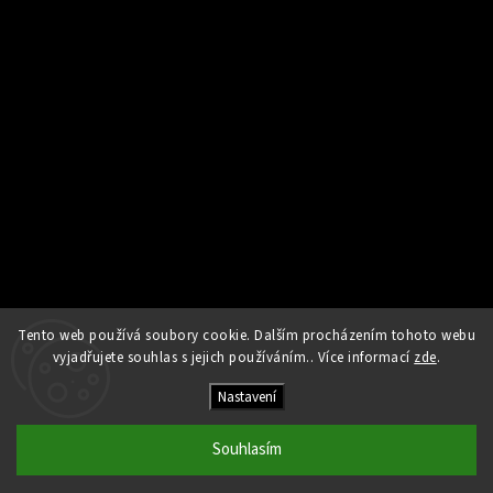
Tento web používá soubory cookie. Dalším procházením tohoto webu
Sledovat na Instagramu
vyjadřujete souhlas s jejich používáním.. Více informací
zde
.
Nastavení
Copyright 2026
Kamna Helios
. Všechna práva vyhrazena.
Upravit nastavení cookies
Souhlasím
Vytvořil
Shoptet
| Design
Shoptak.cz