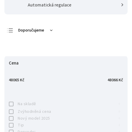
Automatická regulace
Doporučujeme
Nejlevnější
Zavřít filtr
Nejdražší
Nejprodávanější
Cena
Abecedně
48065
Kč
48066
Kč
Na skladě
0
Zvýhodněná cena
0
Nový model 2025
0
Tip
0
Doprodej
0