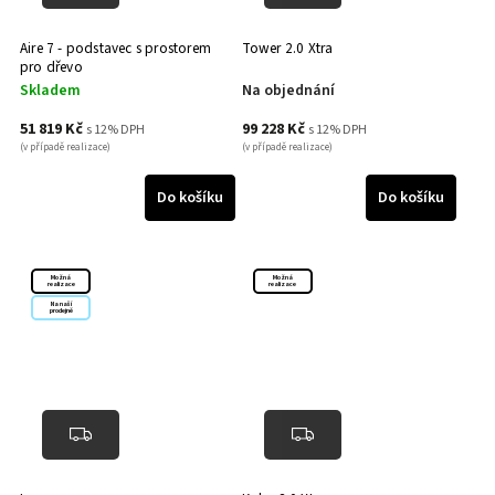
Aire 7 - podstavec s prostorem
Tower 2.0 Xtra
pro dřevo
Skladem
Na objednání
51 819 Kč
99 228 Kč
s 12% DPH
s 12% DPH
(v případě realizace)
(v případě realizace)
Do košíku
Do košíku
Možná
Možná
realizace
realizace
Na naší
prodejně