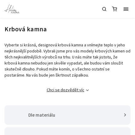
Krbová kamna
Vyberte si krásná, designová krbová kamna a vnímejte teplo v jeho
nejkrásnější podobě. Vybrali jsme pro vás modely krbových kamen od
těch nejkvalitnějších výrobců na trhu. U nás máte tak jistotu, že
krbová kamna nebudou jen skvěle vypadat, ale budou vám sloužit
skutečně dlouho. Pokud máte komín, o všechno ostatní se
postaráme. Na vás bude jen škrtnout zápalkou.
Chci se dozvědět víc
Dle materiálu