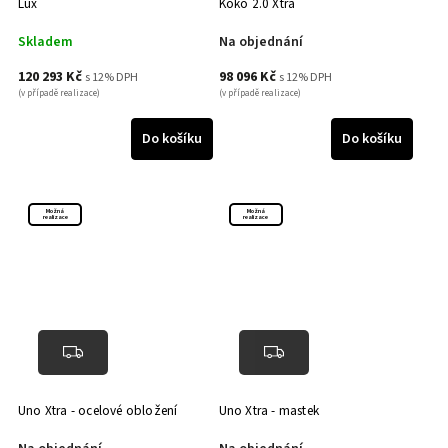
Lux
Koko 2.0 Xtra
Skladem
Na objednání
120 293 Kč
98 096 Kč
s 12% DPH
s 12% DPH
(v případě realizace)
(v případě realizace)
Do košíku
Do košíku
Možná
Možná
realizace
realizace
Uno Xtra - ocelové obložení
Uno Xtra - mastek