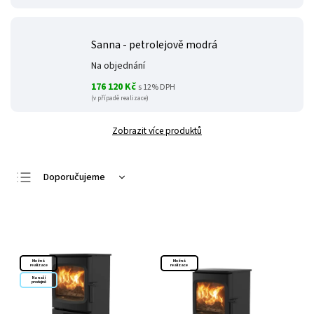
Sanna - petrolejově modrá
Na objednání
176 120 Kč
s 12% DPH
(v případě realizace)
Zobrazit více produktů
Doporučujeme
Nejlevnější
Otevřít filtr
Nejdražší
Nejprodávanější
Možná
Možná
Abecedně
realizace
realizace
Na naší
prodejně