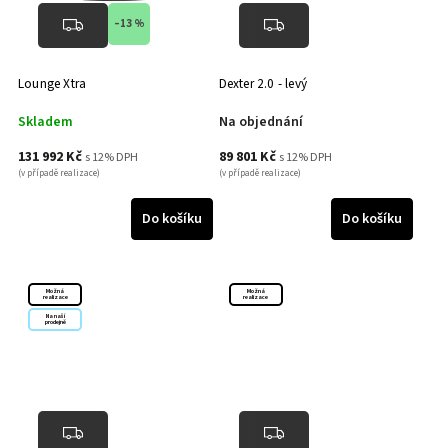
–13 %
Lounge Xtra
Dexter 2.0 - levý
Skladem
Na objednání
131 992 Kč
89 801 Kč
s 12% DPH
s 12% DPH
(v případě realizace)
(v případě realizace)
Do košíku
Do košíku
Možná
Možná
realizace
realizace
Na naší
prodejně