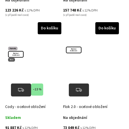
Na objednání
Na objednání
123 226 Kč
157 748 Kč
s 12% DPH
s 12% DPH
(v případě realizace)
(v případě realizace)
Do košíku
Do košíku
Doprodej
Možná
realizace
Možná
realizace
Akce
–13 %
Cody - ocelové obložení
Flok 2.0 - ocelové obložení
Skladem
Na objednání
91 887 Kč
73 049 Kč
s 12% DPH
s 12% DPH