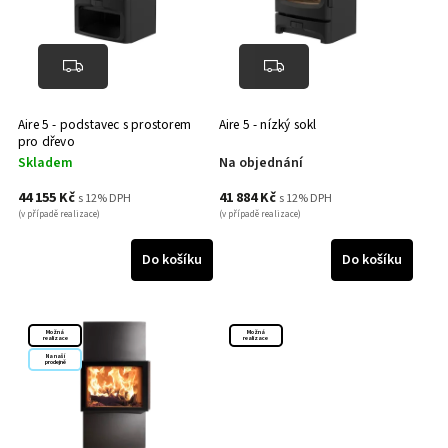
Aire 5 - podstavec s prostorem
Aire 5 - nízký sokl
pro dřevo
Skladem
Na objednání
44 155 Kč
41 884 Kč
s 12% DPH
s 12% DPH
(v případě realizace)
(v případě realizace)
Do košíku
Do košíku
Možná
Možná
realizace
realizace
Na naší
prodejně