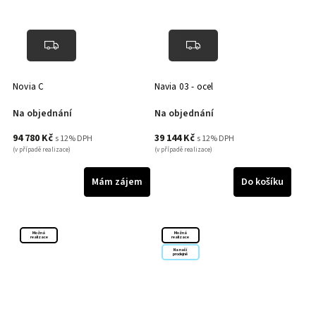
Novia C
Navia 03 - ocel
Na objednání
Na objednání
94 780 Kč
39 144 Kč
s 12% DPH
s 12% DPH
(v případě realizace)
(v případě realizace)
Mám zájem
Do košíku
Možná
Možná
realizace
realizace
Na naší
prodejně