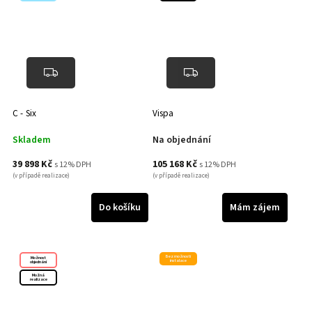
C - Six
Vispa
Skladem
Na objednání
39 898 Kč
105 168 Kč
s 12% DPH
s 12% DPH
(v případě realizace)
(v případě realizace)
Do košíku
Mám zájem
Bez možnosti
Možnost
instalace
objednání
Možná
realizace