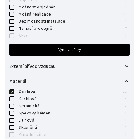
Možnost objednání
4
Možná realizace
21
Bez možnosti instalace
1
Na naší prodejně
7
Akce
0
Vymazat filtry
Externí přívod vzduchu
Ne
0
Materiál
Zadní
4
Spodní + zadní
Ocelová
15
22
Spodní
Kachlová
3
4
Keramická
2
Špekový kámen
1
Litinová
38
Skleněná
1
Přírodní kámen
0