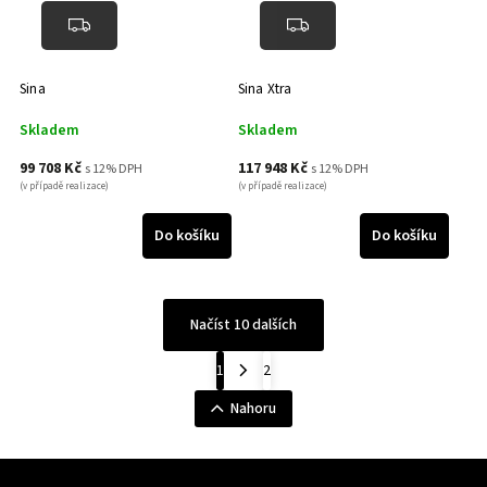
Sina
Sina Xtra
Skladem
Skladem
99 708 Kč
117 948 Kč
s 12% DPH
s 12% DPH
(v případě realizace)
(v případě realizace)
Do košíku
Do košíku
Načíst 10 dalších
1
2
Nahoru