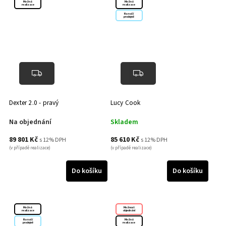
Možná
Možná
realizace
realizace
Na naší
prodejně
Dexter 2.0 - pravý
Lucy Cook
Na objednání
Skladem
89 801 Kč
85 610 Kč
s 12% DPH
s 12% DPH
(v případě realizace)
(v případě realizace)
Do košíku
Do košíku
Možná
Možnost
realizace
objednání
Na naší
Možná
prodejně
realizace