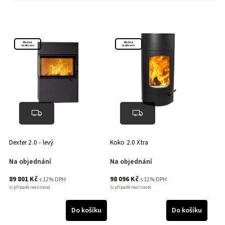
3 kW
1
Altech
0
Austroflamm
16
Brunner
0
Charnwood
1
Možná
Možná
realizace
realizace
Leda
4
Norsk Kleber
0
Romotop
1
Dexter 2.0 - levý
Koko 2.0 Xtra
Na objednání
Na objednání
89 801 Kč
98 096 Kč
s 12% DPH
s 12% DPH
(v případě realizace)
(v případě realizace)
Do košíku
Do košíku