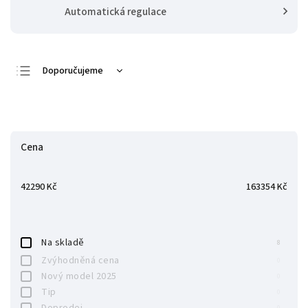
Automatická regulace
Doporučujeme
Nejlevnější
Zavřít filtr
Nejdražší
Nejprodávanější
Cena
Abecedně
42290
Kč
163354
Kč
Na skladě
8
Zvýhodněná cena
0
Nový model 2025
0
Tip
0
Doprodej
0