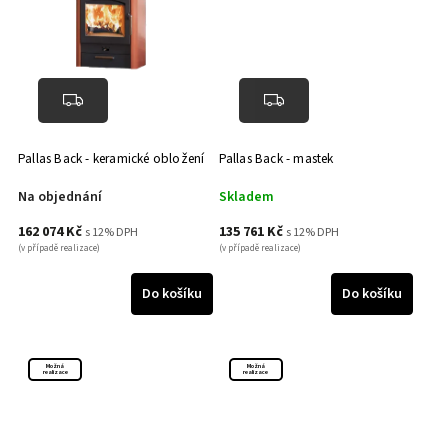
Pallas Back - keramické obložení
Pallas Back - mastek
Na objednání
Skladem
162 074 Kč
135 761 Kč
s 12% DPH
s 12% DPH
(v případě realizace)
(v případě realizace)
Do košíku
Do košíku
Možná
Možná
realizace
realizace