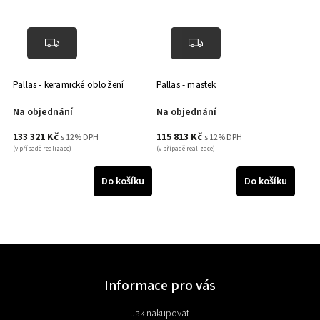
Pallas - keramické obložení
Pallas - mastek
Na objednání
Na objednání
133 321 Kč
115 813 Kč
s 12% DPH
s 12% DPH
(v případě realizace)
(v případě realizace)
Do košíku
Do košíku
Informace pro vás
Jak nakupovat