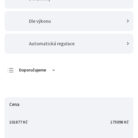
Dle výkonu
Automatická regulace
Doporučujeme
Nejlevnější
Zavřít filtr
Nejdražší
Nejprodávanější
Cena
Abecedně
101877
Kč
175098
Kč