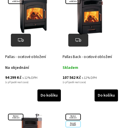
realizace
realizace
Leda
0
Norsk Kleber
0
Romotop
0
Pallas - ocelové obložení
Pallas Back - ocelové obložení
Na objednání
Skladem
94 299 Kč
107 562 Kč
s 12% DPH
s 12% DPH
(v případě realizace)
(v případě realizace)
Do košíku
Do košíku
Možná
Možná
realizace
realizace
Na naší
prodejně