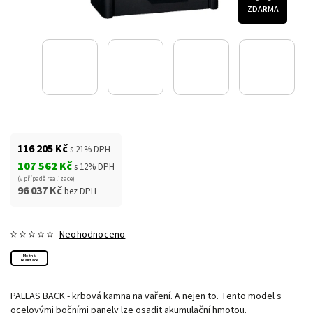
ZDARMA
116 205 Kč
s 21% DPH
107 562 Kč
s 12% DPH
(v případě realizace)
96 037 Kč
bez DPH
Neohodnoceno
Možná
realizace
PALLAS BACK - krbová kamna na vaření. A nejen to. Tento model s
ocelovými bočními panely lze osadit akumulační hmotou.