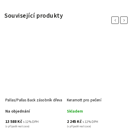
Související produkty
Previous
Next
Pallas/Pallas Back zásobník dřeva
Keramott pro pečení
Te
3
Na objednání
Skladem
S
13 588 Kč
2 245 Kč
1
s 12% DPH
s 12% DPH
(v případě realizace)
(v případě realizace)
(v 