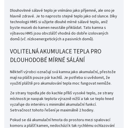
Dlouhovlnné sálavé teplo je vnímáno jako příjemné, ale ono je
hlavně zdravé. Je to naprosto stejné teplo jako od slunce. Díky
technologii HMS si užijete
dlouhé mírné sálavé teplo, aniž
byste museli do kamen neustále přikládat. Tato kamna s
výbavou HMS jsou obvzlášť vhodná do dobře izolovaných
domů (vč. nízkoenergetických a pasivních domů).
VOLITELNÁ AKUMULACE TEPLA PRO
DLOUHODOBÉ MÍRNÉ SÁLÁNÍ
Někteří výrobci označují svá kamna jako akumulační, přestože
mají na plášti pouze pár kachlů.
Je potřeba si uvědomit, že
využití pláště pro akumulování tepla moc fungovat nemůže.
Ze strany topidla jde do kachle příliš vysoké teplo, ze strany
místnosti je naopak teplota výrazně nižší a tak se teplo hned
vyzařuje do interiéru s minimální akumulační
funkcí.
Setrvačnost tohoto řešení je maximálně 2 hodiny.
Pokud se dá akumulační hmota do prostoru mezi spalovací
komoru a plášť kamen, nedochází k tak rychlému
ochlazování