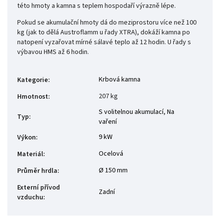
této hmoty a kamna s teplem hospodaří výrazně lépe.
Pokud se akumulační hmoty dá do meziprostoru více než 100
kg (jak to dělá Austroflamm u řady XTRA), dokáží kamna po
natopení vyzařovat mírné sálavé teplo až 12 hodin. U řady s
výbavou HMS až 6 hodin.
Krbová kamna
Kategorie
:
207 kg
Hmotnost
:
S volitelnou akumulací
,
Na
Typ
:
vaření
9 kW
Výkon
:
Ocelová
Materiál
:
Ø 150 mm
Průměr hrdla
:
Externí přívod
Zadní
vzduchu
: