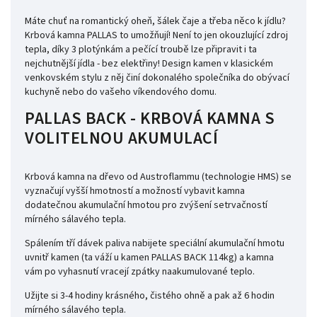
Máte chuť na romantický oheň, šálek čaje a třeba něco k jídlu?
Krbová kamna
PALLAS to umožňují!
Není to jen okouzlující zdroj
tepla, díky 3 plotýnkám a pečící troubě lze připravit i ta
nejchutnější jídla - bez elektřiny!
D
esign kamen v klasickém
venkovském stylu z něj činí dokonalého společníka do obývací
kuchyně nebo do vašeho víkendového domu.
PALLAS BACK - KRBOVÁ KAMNA S
VOLITELNOU AKUMULACÍ
Krbová kamna na dřevo od Austroflammu (technologie HMS) se
vyznačují vyšší hmotností a možností vybavit kamna
dodatečnou akumulační hmotou pro zvýšení setrvačností
mírného sálavého tepla.
Spálením tří dávek paliva nabijete speciální akumulační hmotu
uvnitř kamen (ta váží u kamen PALLAS BACK 114kg) a kamna
vám po vyhasnutí vracejí zpátky naakumulované teplo.
Užijte si 3-4 hodiny krásného, čistého ohně a pak až 6 hodin
mírného sálavého tepla.