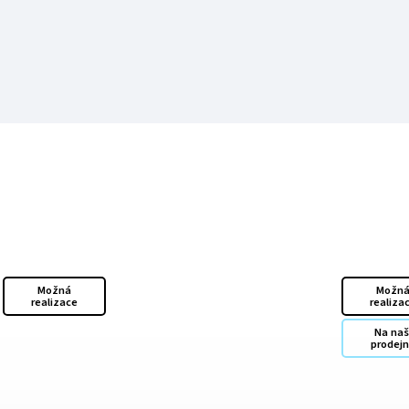
Možná
Možn
realizace
realiza
Na naš
prodej