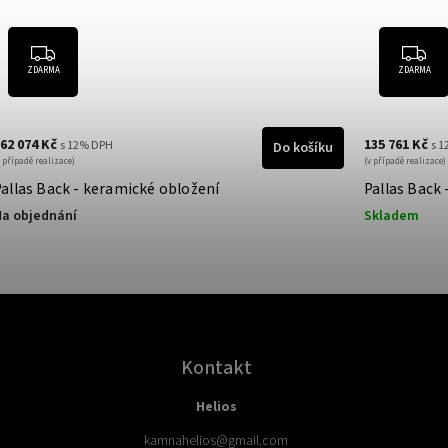
ZDARMA
ZDARMA
62 074 Kč
135 761 Kč
s 12% DPH
s 
Do košíku
v případě realizace)
(v případě realizace)
Pallas Back - keramické obložení
Pallas Back
a objednání
Skladem
Kontakt
Helios
kamnahelios
@
gmail.com