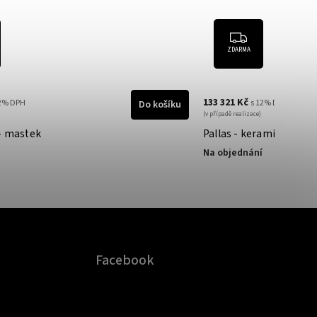
ZDARMA
133 321 Kč
12% DPH
s 12% DPH
Do košíku
(v případě realizace)
 - mastek
Pallas - keramické obl
Na objednání
Facebook