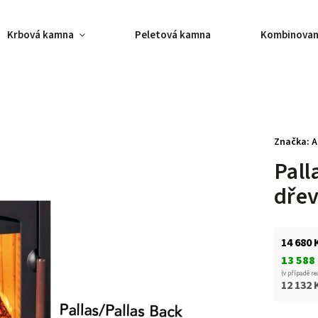
Krbová kamna
Peletová kamna
Kombinovan
Značka:
A
Pall
dře
14 680 
13 588
(v případě re
12 132 