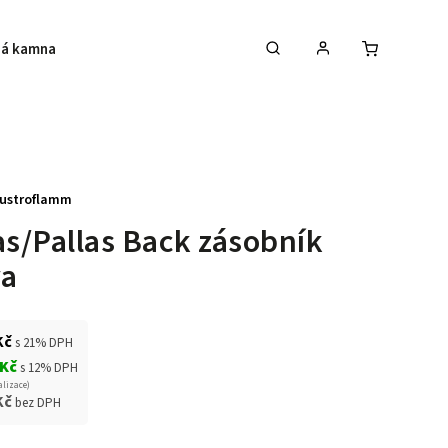
á kamna
Krby
Akce na krbová kamna
ustroflamm
as/Pallas Back zásobník
va
Kč
s 21% DPH
 Kč
s 12% DPH
alizace)
Kč
bez DPH