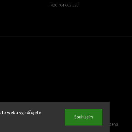
+420 704 602 130
oto webu vyjadřujete
Souhlasím
Copyright 2026
Kamna Helios
. Všechna práva vyhrazena.
Upravit nastavení cookies