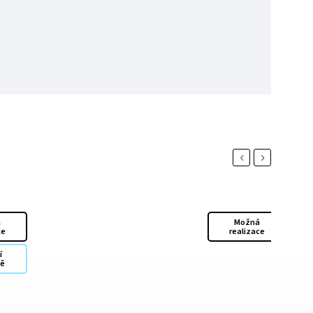
Previous
Next
á
Možná
ce
realizace
í
ně