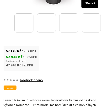
ZDARMA
57 170 Kč
s 21% DPH
52 918 Kč
s 12% DPH
(v případě realizace)
47 248 Kč
bez DPH
Neohodnoceno
Bez možnosti
instalace
Luanco N Akum 01 - otočná akumulační krbová kamna od českého
výrobce Romotop. Tento model má horní desku z velkoplošných