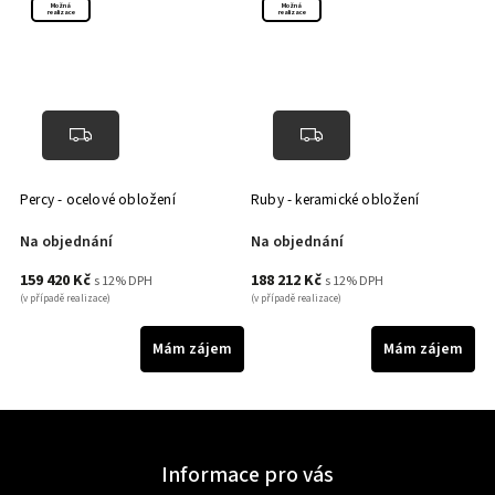
Možná
Možná
realizace
realizace
Percy - ocelové obložení
Ruby - keramické obložení
Na objednání
Na objednání
159 420 Kč
188 212 Kč
s 12% DPH
s 12% DPH
(v případě realizace)
(v případě realizace)
Mám zájem
Mám zájem
Informace pro vás