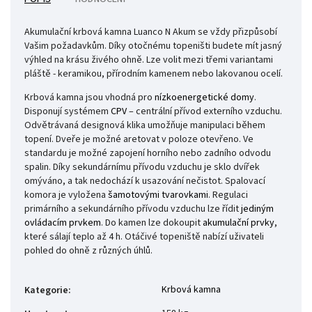
Akumulační krbová kamna Luanco N Akum se vždy přizpůsobí
Vašim požadavkům. Díky otočnému topeništi budete mít jasný
výhled na krásu živého ohně. Lze volit mezi třemi variantami
pláště - keramikou, přírodním kamenem nebo lakovanou ocelí.
Krbová kamna jsou vhodná pro
nízkoenergetické domy
.
Disponují systémem
CPV
– centrální přívod externího vzduchu.
Odvětrávaná designová klika umožňuje manipulaci během
topení. Dveře je možné aretovat v poloze otevřeno. Ve
standardu je možné zapojení horního nebo zadního odvodu
spalin. Díky sekundárnímu přívodu vzduchu je sklo dvířek
omýváno, a tak nedochází k usazování nečistot. Spalovací
komora je vyložena
šamotovými tvarovkami
. Regulaci
primárního a sekundárního přívodu vzduchu lze řídit
jediným
ovládacím prvkem
. Do kamen lze dokoupit
akumulační prvky
,
které sálají teplo až 4 h. Otáčivé topeniště nabízí uživateli
pohled do ohně z různých úhlů.
Krbová kamna
Kategorie
: