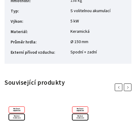
158 kg
Hmotnost
:
S volitelnou akumulací
Typ
:
5 kW
Výkon
:
Keramická
Materiál
:
Ø 150 mm
Průměr hrdla
:
Spodní + zadní
Externí přívod vzduchu
:
Související produkty
Previous
Next
Možnost
Možnost
objednání
objednání
Možná
Možná
realizace
realizace