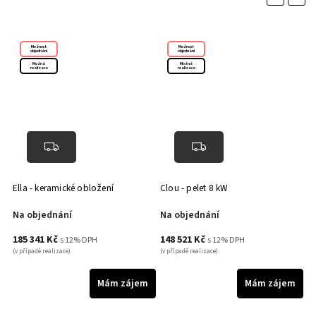
Možnost
Možnost
objednání
objednání
Možná
Možná
realizace
realizace
Ella - keramické obložení
Clou - pelet 8 kW
Na objednání
Na objednání
185 341 Kč
148 521 Kč
s 12% DPH
s 12% DPH
(v případě realizace)
(v případě realizace)
m
Mám zájem
Mám zájem