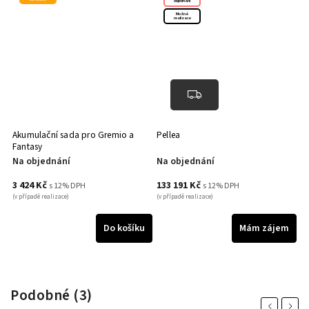
objednání
Možná
realizace
Akumulační sada pro Gremio a
Pellea
Pe
Fantasy
Na objednání
Na objednání
N
3 424 Kč
133 191 Kč
1
s 12% DPH
s 12% DPH
(v případě realizace)
(v případě realizace)
(v 
u
Do košíku
Mám zájem
Podobné (3)
Previous
Next