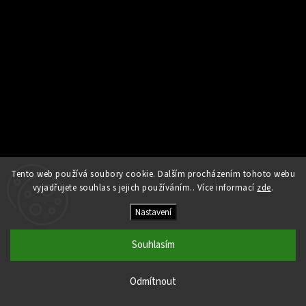
Tento web používá soubory cookie. Dalším procházením tohoto webu
Sledovat na Instagramu
vyjadřujete souhlas s jejich používáním.. Více informací
zde
.
Nastavení
Copyright 2026
Kamna Helios
. Všechna práva vyhrazena.
Upravit nastavení cookies
Souhlasím
Vytvořil
Shoptet
| Design
Shoptak.cz
Odmítnout