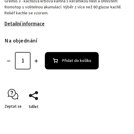
Gremio 3 - kachlová krbová kamna s keramikou Hein a ohništěm
Romotop s volitelnou akumulací. Výběr z více než 60 glazur kachlí.
Reliéf kachle se vzorem.
Detailní informace
Na objednání
Přidat do košíku
Zeptat se
Sdílet