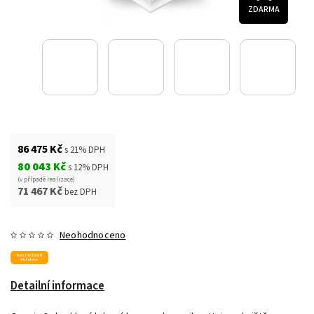
ZDARMA
86 475 Kč
s 21% DPH
80 043 Kč
s 12% DPH
(v případě realizace)
71 467 Kč
bez DPH
Neohodnoceno
Bez možnosti
instalace
Detailní informace