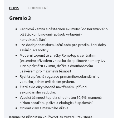
POPIS
HODNOCENÍ
Gremio 3
Kachlová kamna s částečnou akumulací do keramického
pláště, kombinovaný způsob vytápění -
konvekce/sálání.
Lze doobjednat akumulační sadu pro prodloužení doby
sálání o 2-3 hodiny.
Moderní topeniště značky Romotop s centrálním
(externím) přívodem vzduchu do spalinové komory tzv.
CPV o průměru 125mm, dvířka s dvoubodovým
uzávěrem pro maximální těsnost
Rychlá a přesná regulace primárního/sekundárního
vzduchu jedním ovládacím prvkem.
Čisté sklo díky vhodně navrženému přívodu
sekundárního vzduchu.
Vysoká účinnost topidla s hodnotou 80,6% znamená
nízkou spotřebu paliva a ekologické spalování.
Obklad kliky z masivního dřeva
Kamna lze připojit na kouřovod jak zezadu, tak shora.