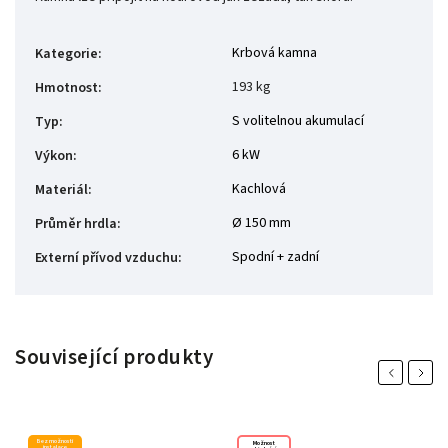
Krbová kamna
Kategorie
:
193 kg
Hmotnost
:
S volitelnou akumulací
Typ
:
6 kW
Výkon
:
Kachlová
Materiál
:
Ø 150 mm
Průměr hrdla
:
Spodní + zadní
Externí přívod vzduchu
:
Související produkty
Previous
Next
Bez možnosti
Možnost
instalace