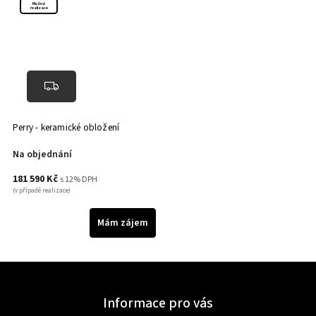
Možná
realizace
Perry - keramické obložení
Na objednání
181 590 Kč
s 12% DPH
(v případě realizace)
Mám zájem
Informace pro vás