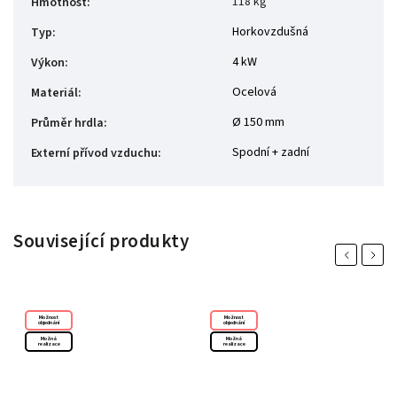
118 kg
Hmotnost
:
Horkovzdušná
Typ
:
4 kW
Výkon
:
Ocelová
Materiál
:
Ø 150 mm
Průměr hrdla
:
Spodní + zadní
Externí přívod vzduchu
:
Související produkty
Previous
Next
Možnost
Možnost
objednání
objednání
Možná
Možná
realizace
realizace