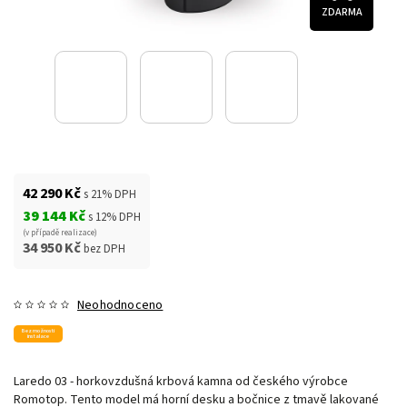
ZDARMA
42 290 Kč
s 21% DPH
39 144 Kč
s 12% DPH
(v případě realizace)
34 950 Kč
bez DPH
Neohodnoceno
Bez možnosti
instalace
Laredo 03 - horkovzdušná krbová kamna od českého výrobce
Romotop. Tento model má horní desku a bočnice z tmavě lakované