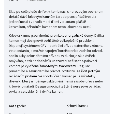
Sklo po celé ploše dvířek v kombinaci s nerezovým povrchem
detailů dává
krbovým kamnům
Laredo punc přitažlivosti a
jedinečnosti. Lze volit mezi třemi variantami pláště -
keramikou, přírodním kamenem nebo lakovanou ocelí.
Krbová kamna jsou vhodná pro
nízkoenergetické domy
. Dvířka
kamen mají designově potištěné velkoplošné prosklení.
Disponují systémem
CPV
– centrální přívod externího vzduchu.
Ve standardu je možné zapojení horního nebo zadního odvodu
spalin. Díky sekundárnímu přívodu vzduchu je sklo dvířek
omýváno, a tak nedochází k usazování nečistot. Spalovací
komora je vyložena
šamotovými tvarovkami
. Regulaci
primárního a sekundárního přívodu vzduchu lze řídit
jediným
ovládacím prvkem
. Ve spodní části kamen je uzavíratelný
dřevník, který umožnuje uskladnění menší zásoby dřeva nebo
krbového nářadí. Design umocňují leštěné nerezové ovládací
prvky a celoskleněná dvířka kamen.
Krbová kamna
Kategorie
: