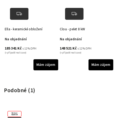
Ella - keramické obložení
Clou - pelet 8 kW
Cl
Na objednání
Na objednání
N
185 341 Kč
148 521 Kč
1
s 12% DPH
s 12% DPH
(v případě realizace)
(v případě realizace)
(v 
m
Mám zájem
Mám zájem
Podobné (1)
Možnost
objednání