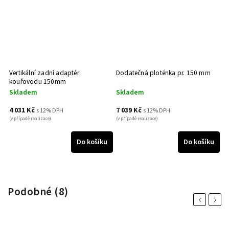
Vertikální zadní adaptér
Dodatečná ploténka pr. 150 mm
Is
kouřovodu 150mm
Skladem
Skladem
S
4 031 Kč
7 039 Kč
2
s 12% DPH
s 12% DPH
(v případě realizace)
(v případě realizace)
(v 
u
Do košíku
Do košíku
Podobné (8)
Previous
Next