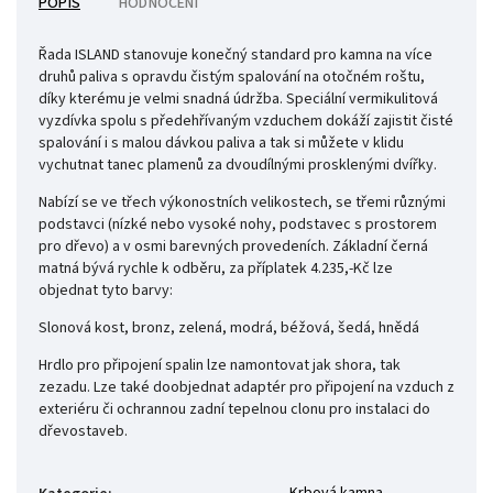
POPIS
HODNOCENÍ
Řada ISLAND stanovuje konečný standard pro kamna na více
druhů paliva s opravdu čistým spalování na otočném roštu,
díky kterému je velmi snadná údržba. Speciální vermikulitová
vyzdívka spolu s předehřívaným vzduchem dokáží zajistit čisté
spalování i s malou dávkou paliva a tak si můžete v klidu
vychutnat tanec plamenů za dvoudílnými prosklenými dvířky.
Nabízí se ve třech výkonostních velikostech, se třemi různými
podstavci (nízké nebo vysoké nohy, podstavec s prostorem
pro dřevo) a v osmi barevných provedeních. Základní černá
matná bývá rychle k odběru, za příplatek 4.235,-Kč lze
objednat tyto barvy:
Slonová kost, bronz, zelená, modrá, béžová, šedá, hnědá
Hrdlo pro připojení spalin lze namontovat jak shora, tak
zezadu. Lze také doobjednat adaptér pro připojení na vzduch z
exteriéru či ochrannou zadní tepelnou clonu pro instalaci do
dřevostaveb.
Krbová kamna