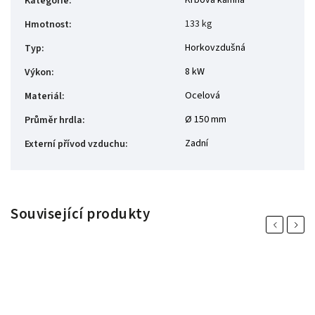
Kategorie
:
133 kg
Hmotnost
:
Horkovzdušná
Typ
:
8 kW
Výkon
:
Ocelová
Materiál
:
Ø 150 mm
Průměr hrdla
:
Zadní
Externí přívod vzduchu
:
Související produkty
Previous
Next