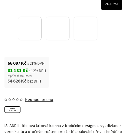
ZDARMA
66 097 Kč
s 21% DPH
61 181 Kč
s 12% DPH
(v případě realizace)
54 626 Kč
bez DPH
Neohodnoceno
Možná
realizace
ISLAND II - litinová krbová kamna v tradičním designu s vyzdívkou z
vermikulitu a otočným roštem pro čisté spalování dřeva i hnědého