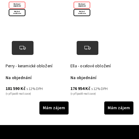
Možnost
Možnost
objednání
objednání
Možná
Možná
realizace
realizace
Perry - keramické obložení
Ella - ocelové obložení
Cl
Na objednání
Na objednání
N
181 590 Kč
176 954 Kč
1
s 12% DPH
s 12% DPH
(v případě realizace)
(v případě realizace)
(v 
m
Mám zájem
Mám zájem