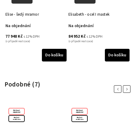
Elise - šedý mramor
Elisabeth - ocel I mastek
El
Na objednání
Na objednání
N
77 948 Kč
84 952 Kč
1
s 12% DPH
s 12% DPH
(v případě realizace)
(v případě realizace)
(v 
u
Do košíku
Do košíku
Podobné (7)
Previous
Next
Možnost
Možnost
objednání
objednání
Možná
Možná
realizace
realizace