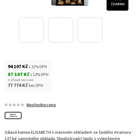
ZDARMA
94 107 Kč
s 21% DPH
87 107 Kč
s 12% DPH
(v případě realizace)
77 774 Kč
bez DPH
Neohodnoceno
Možná
realizace
Sálavá kamna ELISABETH s masivním obkladem ze šedého mramoru -
137 kg samotného obkladu. Dlouhotrvající teplo s vylepšeným