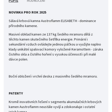
POPIS
HODNOCENÍ
NOVINKA PRO ROK 2025
Sálavá krbová kamna Austroflamm ELISABETH - dominance
přírodního kamene.
Masivní obklad kamen ze 137 kg šedého mramoru dělá z
těchto kamen skutečného šetřílka energie. Primární i
sekundární vzduch ovládejte jedinou páčkou a využijte naplno
klady unikátní spalovací komory vyložené Keramottem - záruka
čistého skla a čistého hoření s vysokou účinností i při malé
dávce polen.
Boční obložení i vrchní deska z masivního šedého mramoru.
PATENTY
Kromě inovativních řešení v segmentu akumulačních krbových
kamen Austroflamm neustále vyvíjí a zdokonaluje i ostatní
jejich kamna.