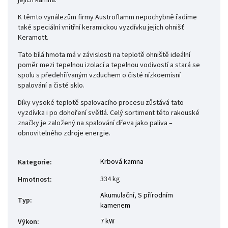
K těmto vynálezům firmy Austroflamm nepochybně řadíme
také speciální vnitřní keramickou vyzdívku jejich ohnišť
Keramott.
Tato bílá hmota má v závislosti na teplotě ohniště ideální
poměr mezi tepelnou izolací a tepelnou vodivostí a stará se
spolu s předehřívaným vzduchem o čisté nízkoemisní
spalování a čisté sklo.
Díky vysoké teplotě spalovacího procesu zůstává tato
vyzdívka i po dohoření světlá. Celý sortiment této rakouské
značky je založený na spalování dřeva jako paliva –
obnovitelného zdroje energie.
Krbová kamna
Kategorie
:
334 kg
Hmotnost
:
Akumulační
,
S přírodním
Typ
:
kamenem
7 kW
Výkon
: