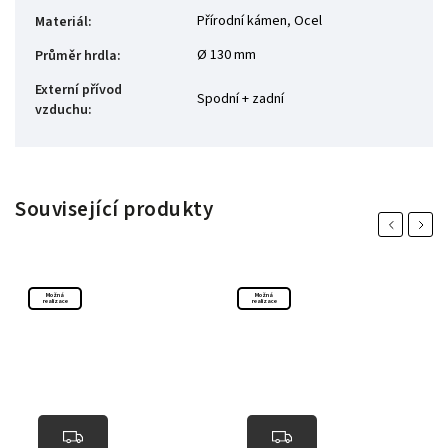
Přírodní kámen
,
Ocel
Materiál
:
Ø 130 mm
Průměr hrdla
:
Externí přívod
Spodní + zadní
vzduchu
:
Související produkty
Previous
Next
Možná
Možná
realizace
realizace