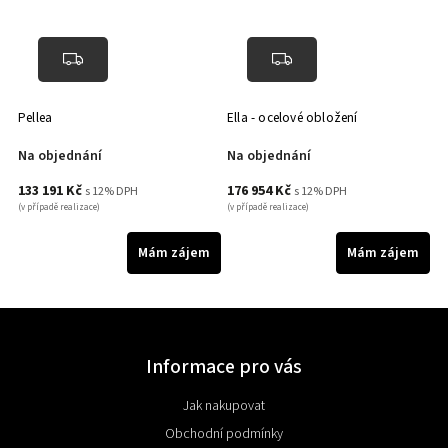
Pellea
Ella - ocelové obložení
El
Na objednání
Na objednání
N
133 191 Kč
176 954 Kč
1
s 12% DPH
s 12% DPH
(v případě realizace)
(v případě realizace)
(v 
m
Mám zájem
Mám zájem
Informace pro vás
Jak nakupovat
Obchodní podmínky