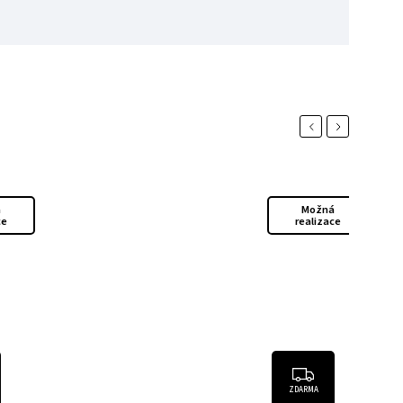
Previous
Next
á
Možná
ce
realizace
ZDARMA