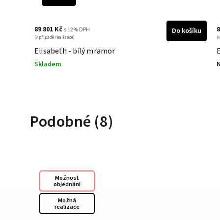
89 801 Kč
8
s 12% DPH
košíku
Do košíku
(v případě realizace)
(
Elisabeth - bílý mramor
Skladem
N
Podobné (8)
Možnost
objednání
Možná
realizace