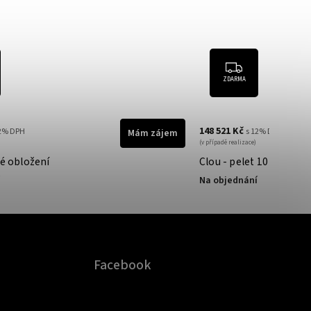
ZDARMA
148 521 Kč
12% DPH
s 12% DPH
Mám zájem
(v případě realizace)
vé obložení
Clou - pelet 10 kW
Na objednání
Facebook