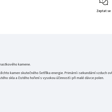
Zeptat se
 mastkového kamene.
chto kamen skutečného šetřílka energie. Primární i sekundární vzduch ovlá
ého skla a čistého hoření s vysokou účinností i při malé dávce polen.