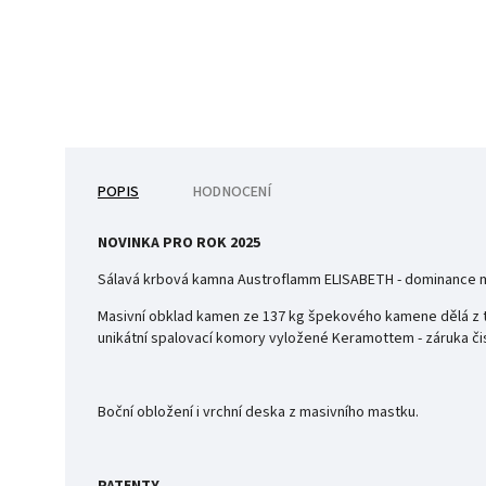
POPIS
HODNOCENÍ
NOVINKA PRO ROK 2025
Sálavá krbová kamna Austroflamm ELISABETH - dominance
Masivní obklad kamen ze 137 kg špekového kamene dělá z tě
unikátní spalovací komory vyložené Keramottem - záruka čist
Boční obložení i vrchní deska z masivního mastku.
PATENTY