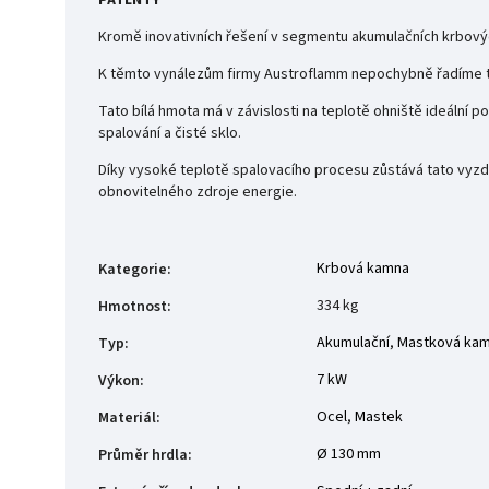
Kromě inovativních řešení v segmentu akumulačních krbových
K těmto vynálezům firmy Austroflamm nepochybně řadíme tak
Tato bílá hmota má v závislosti na teplotě ohniště ideální 
spalování a čisté sklo.
Díky vysoké teplotě spalovacího procesu zůstává tato vyzdív
obnovitelného zdroje energie.
Krbová kamna
Kategorie
:
334 kg
Hmotnost
:
Akumulační
,
Mastková ka
Typ
:
7 kW
Výkon
:
Ocel
,
Mastek
Materiál
:
Ø 130 mm
Průměr hrdla
: