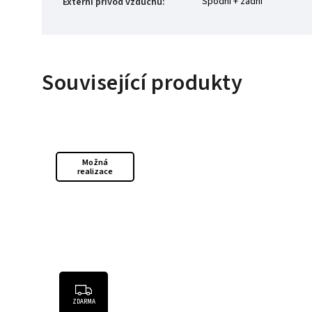
Spodní + zadní
Externí přívod vzduchu
:
Související produkty
Možná
realizace
ZDARMA