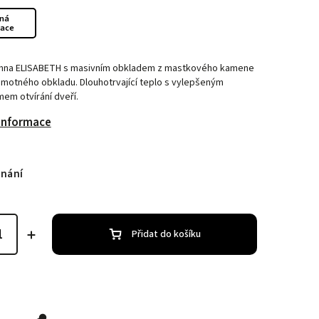
ná
zace
mna ELISABETH s masivním obkladem z mastkového kamene
amotného obkladu. Dlouhotrvající teplo s vylepšeným
em otvírání dveří.
 informace
dnání
Přidat do košíku