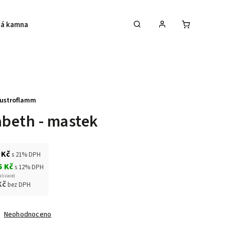
á kamna
Krby
Akce na krbová kamna
ustroflamm
abeth - mastek
 Kč
s 21% DPH
5 Kč
s 12% DPH
alizace)
Kč
bez DPH
Neohodnoceno