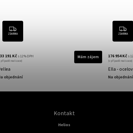
ZDARMA
ZDARMA
33 191 Kč
176 954 Kč
s 12% DPH
s 
Mám zájem
v případě realizace)
(v případě realizace)
Pellea
Ella - ocelo
a objednání
Na objednání
Kontakt
Helios