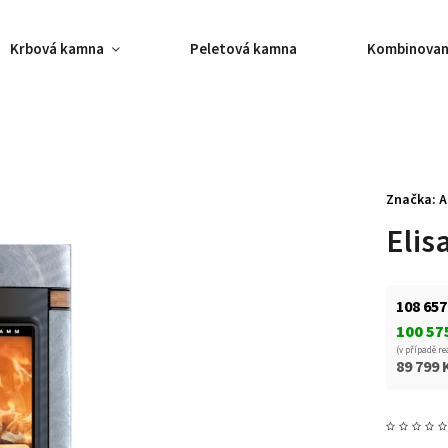
Krbová kamna
Peletová kamna
Kombinovan
Značka:
A
Elis
108 657
100 57
(v případě re
89 799 