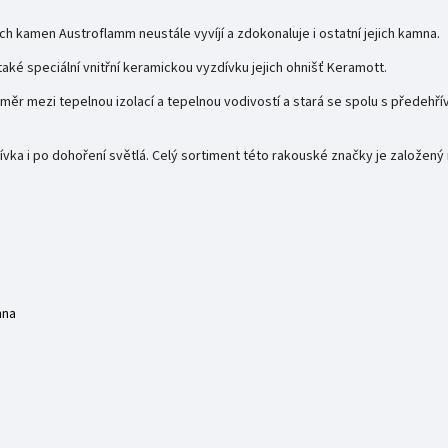
 kamen Austroflamm neustále vyvíjí a zdokonaluje i ostatní jejich kamna.
é speciální vnitřní keramickou vyzdívku jejich ohnišť Keramott.
poměr mezi tepelnou izolací a tepelnou vodivostí a stará se spolu s předeh
ka i po dohoření světlá. Celý sortiment této rakouské značky je založený n
mna