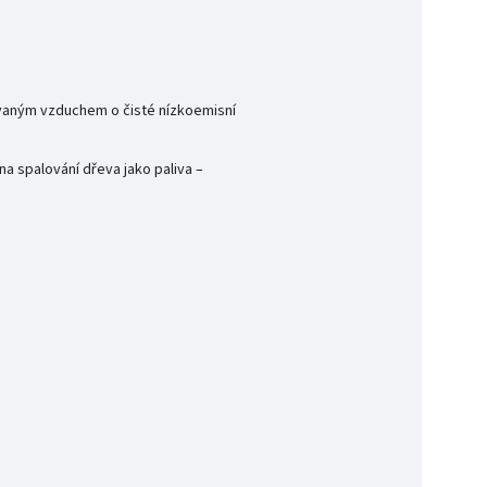
řívaným vzduchem o čisté nízkoemisní
a spalování dřeva jako paliva –