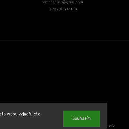
kamnahelios
@
gmail.com
+420 704 602 130
oto webu vyjadřujete
Souhlasím
Copyright 2026
Kamna Helios
. Všechna práva vyhrazena.