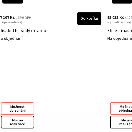
7 107 Kč
93 033 Kč
s 12% DPH
s 12
Do košíku
v případě realizace)
(v případě realizace)
Elisabeth - šedý mramor
Elise - mast
a objednání
Na objednání
Možnost
Možno
objednání
objedná
Možná
Možn
realizace
realiza