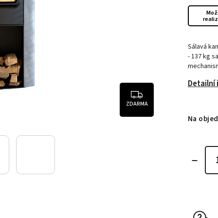
Mož
reali
Sálavá ka
- 137 kg s
mechanism
Detailní
ZDARMA
Na obje