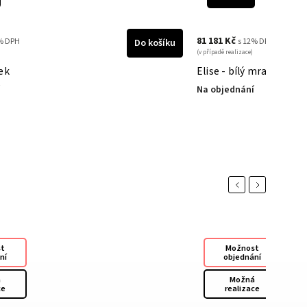
81 181 Kč
% DPH
s 12% DPH
Do košíku
(v případě realizace)
ek
Elise - bílý mramor
Na objednání
Previous
Next
st
Možnost
ní
objednání
á
Možná
ce
realizace