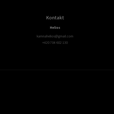
Kontakt
Helios
kamnahelios
@
gmail.com
+420 704 602 130