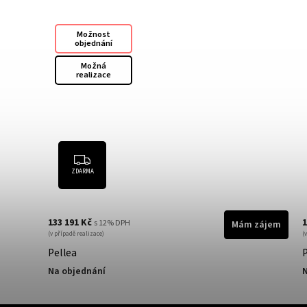
Možnost
objednání
Možná
realizace
ZDARMA
181 590 Kč
s 12% DPH
Mám zájem
M
(v případě realizace)
Perry - keramické obložení
Na objednání