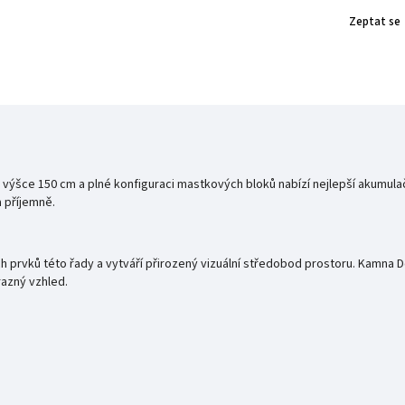
Zeptat se
 výšce 150 cm a plné konfiguraci mastkových bloků nabízí nejlepší akumula
a příjemně.
ých prvků této řady a vytváří přirozený vizuální středobod prostoru. Kamna
razný vzhled.