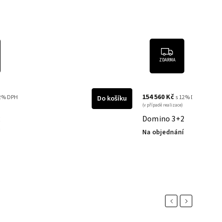
ZDARMA
ZDARMA
60 Kč
129 920 Kč
s 12% DPH
s 12% D
Do košíku
dě realizace)
(v případě realizace)
ino 3+2
Kube 3
bjednání
Na objednání
Previous
Next