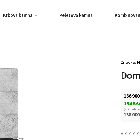
Krbová kamna
Peletová kamna
Kombinovan
Značka:
N
Dom
166 980
154 56
(v případě re
138 000