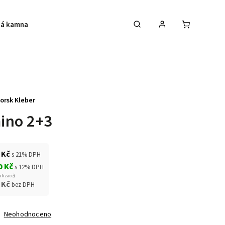
á kamna
Krby
Akce na krbová kamna
orsk Kleber
ino 2+3
 Kč
s 21% DPH
0 Kč
s 12% DPH
alizace)
 Kč
bez DPH
Neohodnoceno