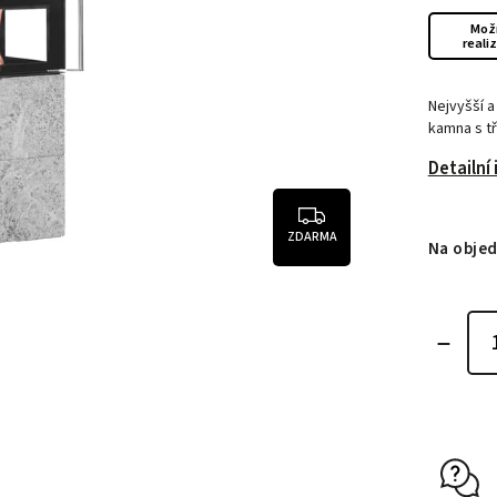
Mož
reali
Nejvyšší 
kamna s tř
Detailní
ZDARMA
Na obje