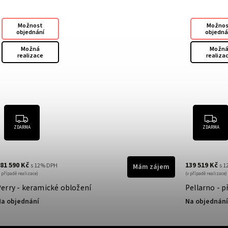
Možnost
objednání
Možná
realizace
ZDARMA
139 519 Kč
s 12% DPH
ám zájem
Mám zájem
(v případě realizace)
Pellarno - přírodní kámen
Na objednání