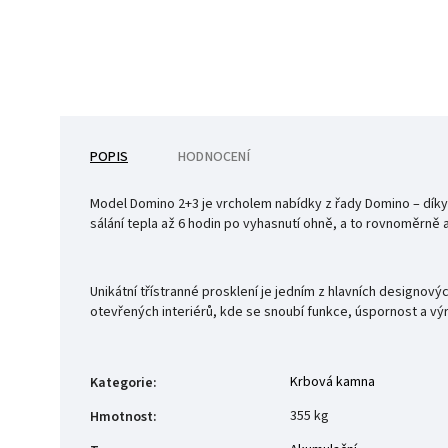
POPIS
HODNOCENÍ
Model Domino 2+3 je vrcholem nabídky z řady Domino – díky
sálání tepla až 6 hodin po vyhasnutí ohně, a to rovnoměrně 
Unikátní třístranné prosklení je jedním z hlavních designov
otevřených interiérů, kde se snoubí funkce, úspornost a vý
Krbová kamna
Kategorie
:
355 kg
Hmotnost
: