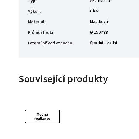
Akumulační
Typ
:
6 kW
Výkon
:
Mastková
Materiál
:
Ø 150 mm
Průměr hrdla
:
Spodní + zadní
Externí přívod vzduchu
:
Související produkty
Možná
realizace