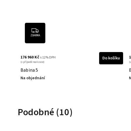
ZDARMA
188 160 Kč
s 12% DPH
Do košíku
Do koš
(v případě realizace)
Babina 6
Na objednání
Podobné (10)