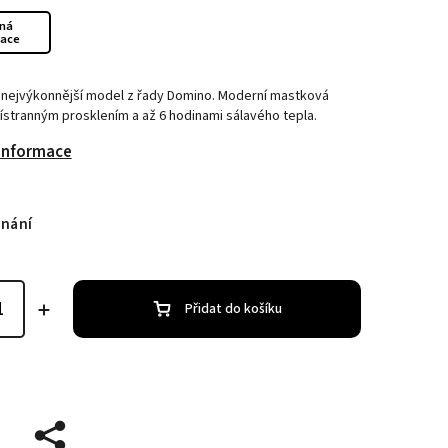
ná
zace
a nejvýkonnější model z řady Domino. Moderní mastková
ístranným prosklením a až 6 hodinami sálavého tepla.
 informace
dnání
Přidat do košíku