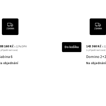
ZDARMA
143 360 Kč
154 5
s 12% DPH
íku
Do košíku
(v případě realizace)
(v přípa
Domino 2+2
Dom
Na objednání
Na o