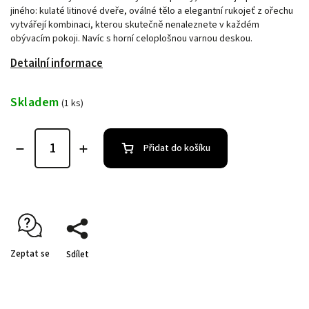
jiného: kulaté litinové dveře, oválné tělo a elegantní rukojeť z ořechu
vytvářejí kombinaci, kterou skutečně nenaleznete v každém
obývacím pokoji. Navíc s horní celoplošnou varnou deskou.
Detailní informace
Skladem
(1 ks)
Přidat do košíku
Zeptat se
Sdílet