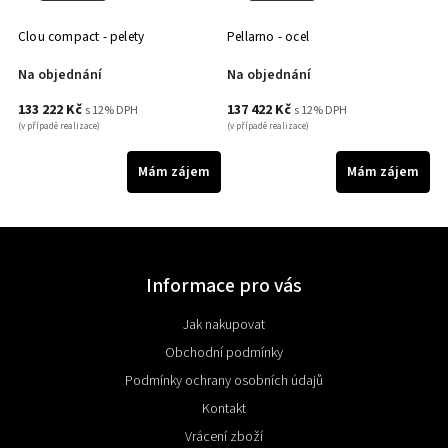
Clou compact - pelety
Pellarno - ocel
R
Na objednání
Na objednání
N
133 222 Kč
137 422 Kč
1
s 12% DPH
s 12% DPH
(v případě realizace)
(v případě realizace)
(v 
m
Mám zájem
Mám zájem
Informace pro vás
Jak nakupovat
Obchodní podmínky
Podmínky ochrany osobních údajů
Kontakt
Vrácení zboží