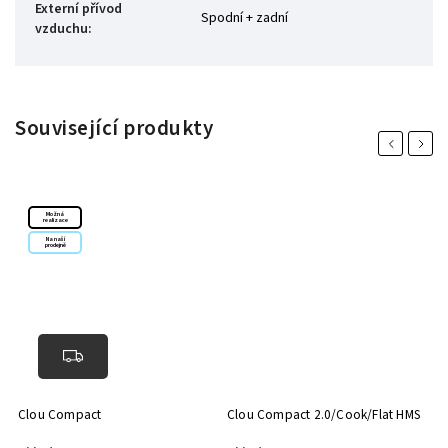
Externí přívod
Spodní + zadní
vzduchu
:
Související produkty
Previous
Next
Možná
realizace
Na naší
prodejně
Clou Compact
Clou Compact 2.0/Cook/Flat HMS
L