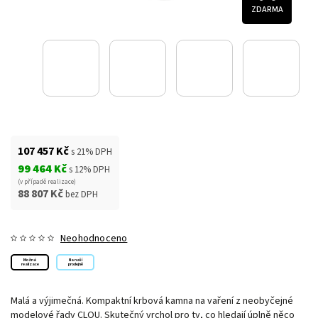
ZDARMA
107 457 Kč
s 21% DPH
99 464 Kč
s 12% DPH
(v případě realizace)
88 807 Kč
bez DPH
Neohodnoceno
Možná
Na naší
realizace
prodejně
Malá a výjimečná. Kompaktní krbová kamna na vaření z neobyčejné
modelové řady CLOU.
Skutečný vrchol pro ty, co hledají úplně něco