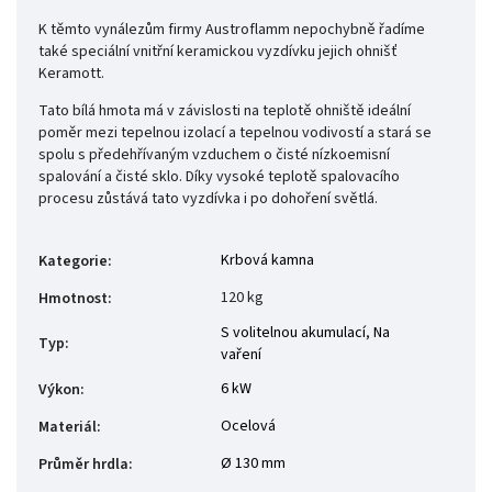
K těmto vynálezům firmy Austroflamm nepochybně řadíme
také speciální vnitřní keramickou vyzdívku jejich ohnišť
Keramott.
Tato bílá hmota má v závislosti na teplotě ohniště ideální
poměr mezi tepelnou izolací a tepelnou vodivostí a stará se
spolu s předehřívaným vzduchem o čisté nízkoemisní
spalování a čisté sklo. Díky vysoké teplotě spalovacího
procesu zůstává tato vyzdívka i po dohoření světlá.
Krbová kamna
Kategorie
:
120 kg
Hmotnost
:
S volitelnou akumulací
,
Na
Typ
:
vaření
6 kW
Výkon
:
Ocelová
Materiál
:
Ø 130 mm
Průměr hrdla
: