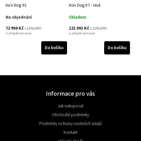
Iron Dog 01
Iron Dog 07 - levá
Na objednání
Skladem
72 950 Kč
121 091 Kč
s 12% DPH
s 12% DPH
(v případě realizace)
(v případě realizace)
Do košíku
Do košíku
Informace pro vás
Jak nakupovat
Obchodní podmínky
Podmínky ochrany osobních údajů
Kontakt