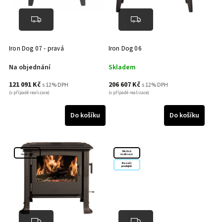
Iron Dog 07 - pravá
Iron Dog 06
Na objednání
Skladem
121 091 Kč
206 607 Kč
s 12% DPH
s 12% DPH
(v případě realizace)
(v případě realizace)
Do košíku
Do košíku
Možná
Možná
realizace
realizace
Na naší
prodejně