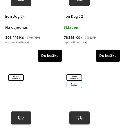
Iron Dog 04
Iron Dog 02
Na objednání
Skladem
109 449 Kč
76 353 Kč
s 12% DPH
s 12% DPH
(v případě realizace)
(v případě realizace)
Do košíku
Do košíku
Možná
Možná
realizace
realizace
Na naší
prodejně