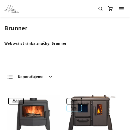
Brunner
Webová stránka značky:
Brunner
Otevřít filtr
Doporučujeme
Nejlevnější
Nejdražší
Možná
Možná
realizace
realizace
Nejprodávanější
Na naší
prodejně
Abecedně