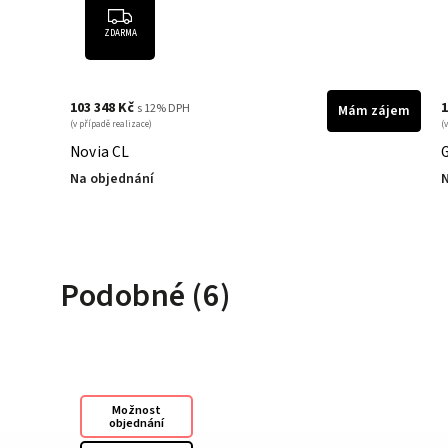
ZDARMA
103 348 Kč
1
s 12% DPH
zájem
Mám zájem
(v případě realizace)
(
Novia CL
Na objednání
N
Podobné (6)
Možnost
objednání