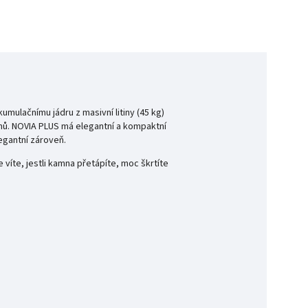
mulačnímu jádru z masivní litiny (45 kg)
mů.
NOVIA PLUS má elegantní a kompaktní
egantní zároveň.
íte, jestli kamna přetápíte, moc škrtíte