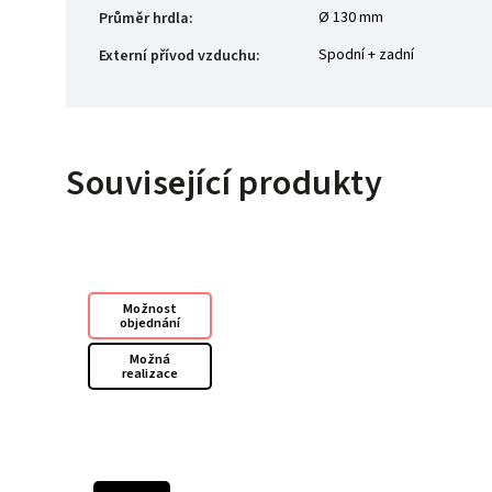
Ø 130 mm
Průměr hrdla
:
Spodní + zadní
Externí přívod vzduchu
:
Související produkty
Možnost
objednání
Možná
realizace