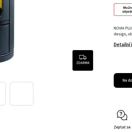
Možn
objed
NOVIA PLUS
design, ob
Detailní
ZDARMA
Na d
Zeptat se