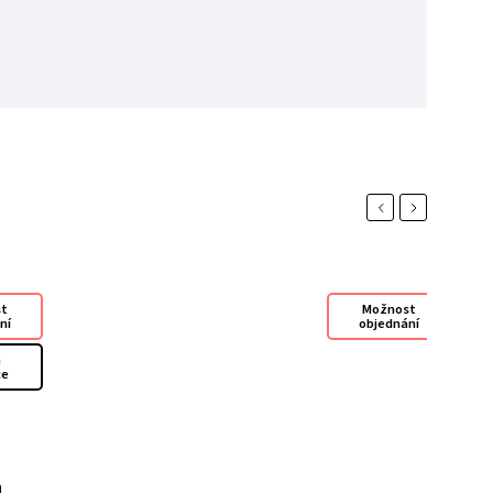
Previous
Next
st
Možnost
ní
objednání
á
ce