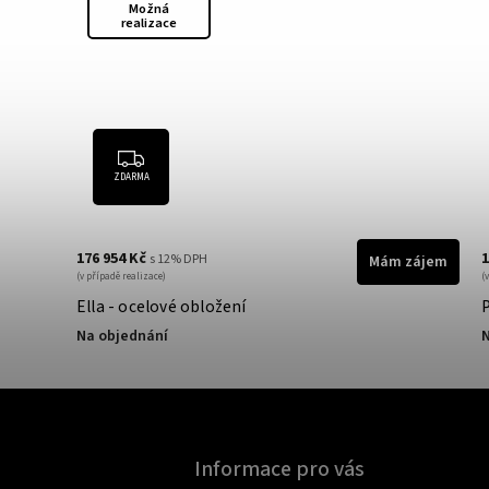
Možná
realizace
ZDARMA
176 954 Kč
1
s 12% DPH
zájem
Mám zájem
(v případě realizace)
(
Ella - ocelové obložení
Na objednání
N
Informace pro vás