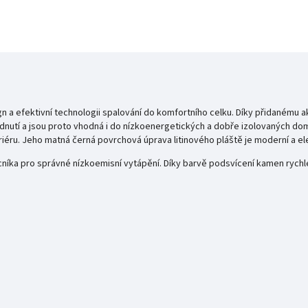
 a efektivní technologii spalování do komfortního celku. Díky přidanému aku
ladnutí a jsou proto vhodná i do nízkoenergetických a dobře izolovaných do
iéru.
Jeho matná černá povrchová úprava litinového pláště je moderní a el
ka pro správné nízkoemisní vytápění. Díky barvě podsvícení kamen rychle v