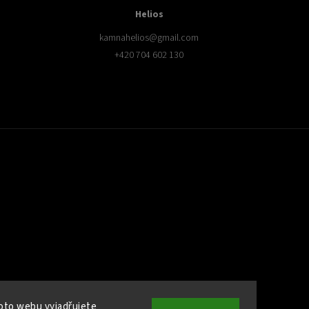
Helios
kamnahelios
@
gmail.com
+420 704 602 130
oto webu vyjadřujete