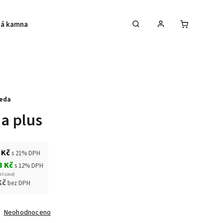
á kamna
Krby
Akce na krbová kamna
eda
a plus
 Kč
s 21% DPH
8 Kč
s 12% DPH
alizace)
Kč
bez DPH
Neohodnoceno