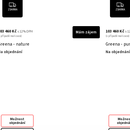
ZDARMA
ZDARMA
03 460 Kč
103 460 Kč
s 12% DPH
s 
Mám zájem
v případě realizace)
(v případě realizace)
Greena - nature
Greena - pu
a objednání
Na objednání
Možnost
Možno
objednání
objedná