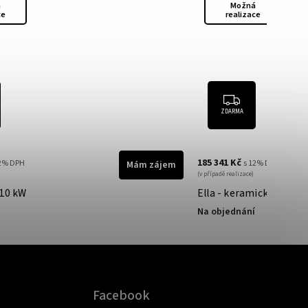
á
Možná
ce
realizace
ZDARMA
185 341 Kč
12% DPH
s 12% DPH
Mám zájem
(v případě realizace)
 10 kW
Ella - keramické oblože
Na objednání
Facebook