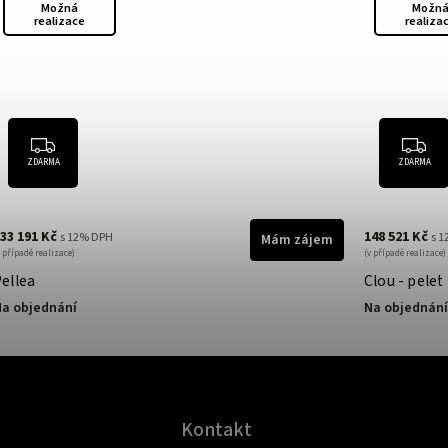
Možná
Možn
realizace
realiza
ZDARMA
ZDARMA
33 191 Kč
148 521 Kč
s 12% DPH
s 
Mám zájem
v případě realizace)
(v případě realizace)
Pellea
Clou - pelet
a objednání
Na objednání
Kontakt