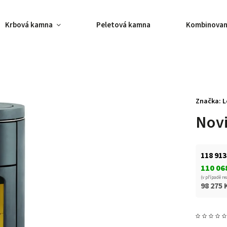
Krbová kamna
Peletová kamna
Kombinovan
Značka:
L
Novi
118 913
110 06
(v případě re
98 275 