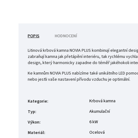
POPIS
HODNOCENÍ
Litinová krbová kamna NOVIA PLUS kombinují elegantní design
zabraňují kamna jak přetápění interiéru, tak rychlému vych
design, který harmonicky zapadne do téměř jakéhokoli inter
Ke kamnům NOVIA PLUS nabízíme také unikátního LED pomocní
nebo jestli vaše nastavení přívodu vzduchu je optimální.
Krbová kamna
Kategorie
:
Akumulační
Typ
:
6 kW
Výkon
:
Ocelová
Materiál
: