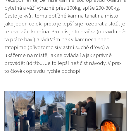
Nezapomeňte, že naše kamna jsou opravdu kvalitní a
bytelná a váží výrazně přes 100kg, spíše 200-300kg.
Často je kvůli tomu obtížné kamna tahat na místo
jako jeden celek, proto je lepší si je rozebrat a složit je
teprve až u komína. Pro nás je to hračka (opravdu nás
ta práce baví) a rádi Vám pak v kamnech hned
zatopíme (přivezeme si vlastní suché dřevo) a
ukážeme na místě, jak se ovládají a jak správně
provádět údržbu. Je to lepší než číst návody. V praxi
to člověk opravdu rychle pochopí.