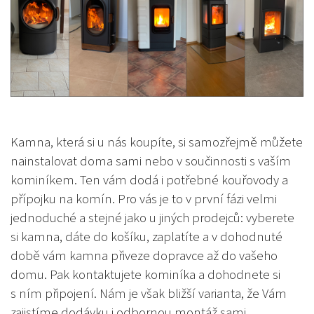
Kamna, která si u nás koupíte, si samozřejmě můžete
nainstalovat doma sami nebo v součinnosti s vaším
kominíkem. Ten vám dodá i potřebné kouřovody a
přípojku na komín. Pro vás je to v první fázi velmi
jednoduché a stejné jako u jiných prodejců: vyberete
si kamna, dáte do košíku, zaplatíte a v dohodnuté
době vám kamna přiveze dopravce až do vašeho
domu. Pak kontaktujete kominíka a dohodnete si
s ním připojení. Nám je však bližší varianta, že Vám
zajistíme dodávku i odbornou montáž sami.