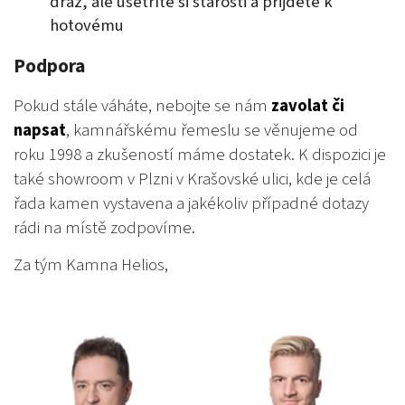
dráž, ale ušetříte si starosti a přijdete k
hotovému
Podpora
Pokud stále váháte, nebojte se nám
zavolat či
napsat
, kamnářskému řemeslu se věnujeme od
roku 1998 a zkušeností máme dostatek. K dispozici je
také showroom v Plzni v Krašovské ulici, kde je celá
řada kamen vystavena a jakékoliv případné dotazy
rádi na místě zodpovíme.
Za tým Kamna Helios,