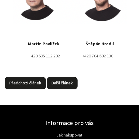
Martin Pavlíček Štěpán Hradil
+420 605 112 202 +420 704 602 130
Předchozí článek
Další článek
Informace pro vás
Jak nakupovat