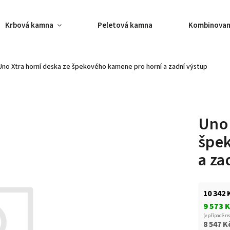
Krbová kamna
Peletová kamna
Kombinovan
Uno Xtra horní deska ze špekového kamene pro horní a zadní výstup
Uno 
špe
a za
10 342 
9 573 
(v případě re
8 547 K