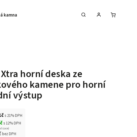
á kamna
Krby
Akce na krbová kamna
Xtra horní deska ze
kového kamene pro horní
dní výstup
Kč
s 21% DPH
Kč
s 12% DPH
alizace)
č
bez DPH