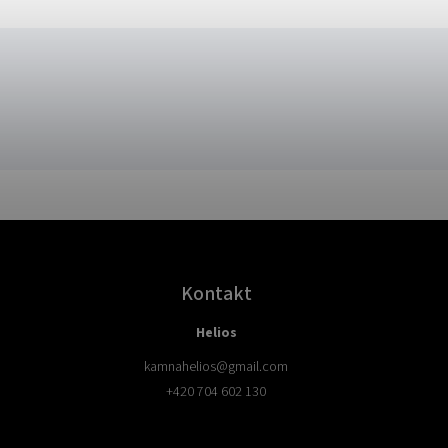
Kontakt
Helios
kamnahelios
@
gmail.com
+420 704 602 130