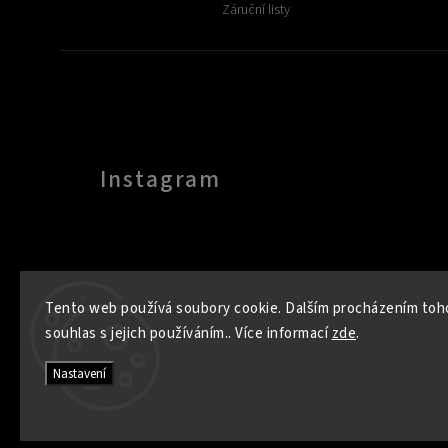
Záruční listy
Instagram
Tento web používá soubory cookie. Dalším procházením toh
souhlas s jejich používáním.. Více informací
zde
.
Nastavení
+420
704