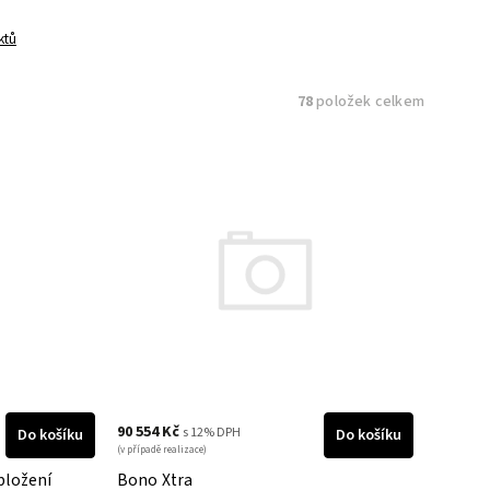
ktů
78
položek celkem
90 554 Kč
s 12% DPH
Do košíku
Do košíku
(v případě realizace)
bložení
Bono Xtra