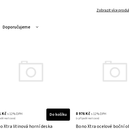
Zobrazit více produ
Doporučujeme
Nejlevnější
Nejdražší
Nejprodávanější
Abecedně
1 Kč
8 976 Kč
s 12% DPH
s 12% DPH
Do košíku
adě realizace)
(v případě realizace)
 Xtra litinová horní deska
Bono Xtra ocelové boční o