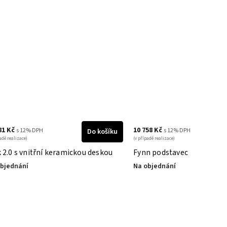
81 Kč
10 758 Kč
s 12% DPH
s 12% DPH
Do košíku
adě realizace)
(v případě realizace)
 2.0 s vnitřní keramickou deskou
Fynn podstavec
bjednání
Na objednání