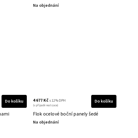
Na objednání
4 677 Kč
s 12% DPH
Do košíku
Do košíku
(v případě realizace)
tnami
Flok ocelové boční panely šedé
Na objednání