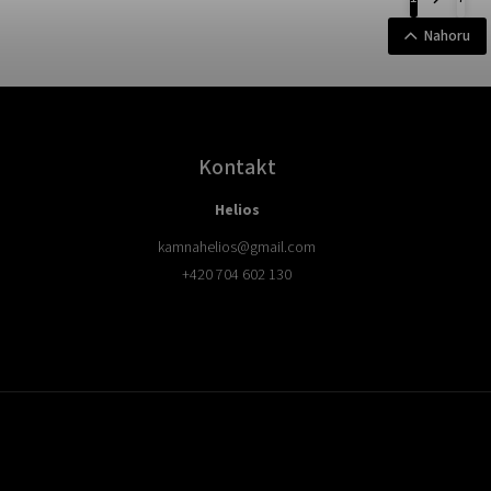
Nahoru
Kontakt
Helios
kamnahelios
@
gmail.com
+420 704 602 130