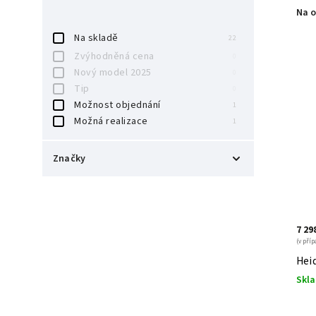
Na o
Na skladě
22
Zvýhodněná cena
0
Nový model 2025
0
Tip
0
Možnost objednání
1
Možná realizace
1
Značky
Austroflamm
27
7 29
(v příp
Heid
Skl