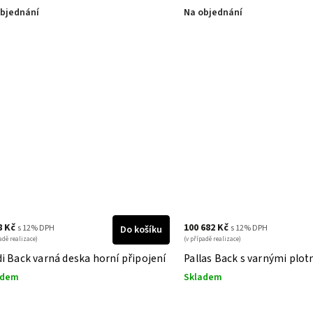
bjednání
Na objednání
8 Kč
100 682 Kč
s 12% DPH
s 12% DPH
Do košíku
adě realizace)
(v případě realizace)
i Back varná deska horní připojení
Pallas Back s varnými plo
adem
Skladem