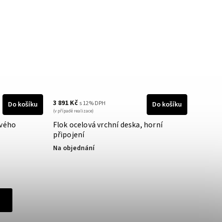
3 891 Kč
s 12% DPH
Do košíku
Do košíku
(v případě realizace)
ového
Flok ocelová vrchní deska, horní
připojení
Na objednání