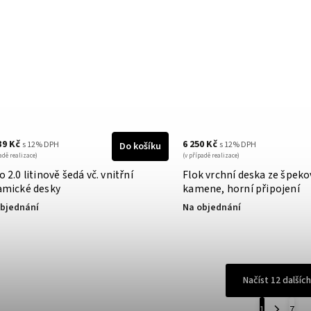
39 Kč
6 250 Kč
s 12% DPH
s 12% DPH
Do košíku
adě realizace)
(v případě realizace)
 2.0 litinově šedá vč. vnitřní
Flok vrchní deska ze špek
amické desky
kamene, horní připojení
bjednání
Na objednání
Načíst 12 dalších
1
7