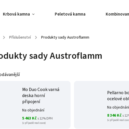
Krbová kamna
Peletová kamna
Kombinovan
/
Příslušenství
/
Produkty sady Austroflamm
odukty sady Austroflamm
odávanější
Mo Duo Cook varná
Pellarno b
deska horní
ocelové ob
připojení
Na objednán
Na objednání
8 346 Kč
s 1
5 463 Kč
s 12% DPH
(v případě realizac
(v případě realizace)