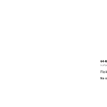
64 4
(v příp
Flok
Na o