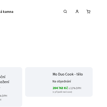
á kamna
Krby
Akce na krbová kamna
Mo Duo Cook - tělo
oční
Na objednání
ložení
204 763 Kč
s 12% DPH
í
(v případě realizace)
2% DPH
e)