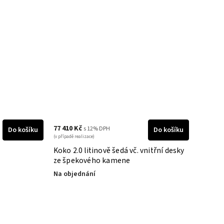
77 410 Kč
s 12% DPH
Do košíku
Do košíku
(v případě realizace)
Koko 2.0 litinově šedá vč. vnitřní desky
ze špekového kamene
Na objednání