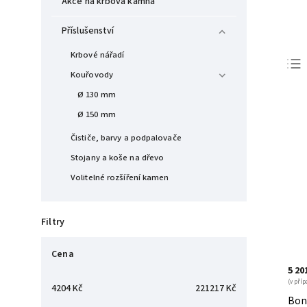
Akce na krbová kamna
Příslušenství
Krbové nářadí
Kouřovody
Ø 130 mm
Ø 150 mm
Čističe, barvy a podpalovače
Stojany a koše na dřevo
Volitelné rozšíření kamen
Filtry
Cena
5 20
(v příp
4204
Kč
221217
Kč
Bono