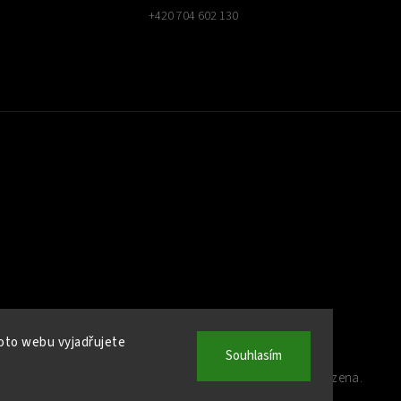
+420 704 602 130
oto webu vyjadřujete
Souhlasím
Copyright 2026
Kamna Helios
. Všechna práva vyhrazena.
Upravit nastavení cookies