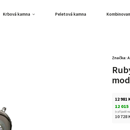
Krbová kamna
Peletová kamna
Kombinovan
Značka:
A
Rub
mod
12 981 
12 015
(v případě re
10 728 