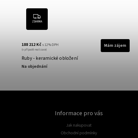
ZDARMA
188 212 Kč
s 12% DPH
Mám zájem
(v případě realizace)
Ruby - keramické obložení
Na objednání
Informace pro vás
Jak nakupovat
Obchodní podmínky