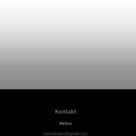
Kontakt
Helios
kamnahelios
@
gmail.com