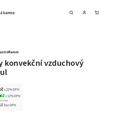
á kamna
Krby
Akce na krbová kamna
ustroflamm
y konvekční vzduchový
ul
Kč
s 21% DPH
 Kč
s 12% DPH
alizace)
Kč
bez DPH