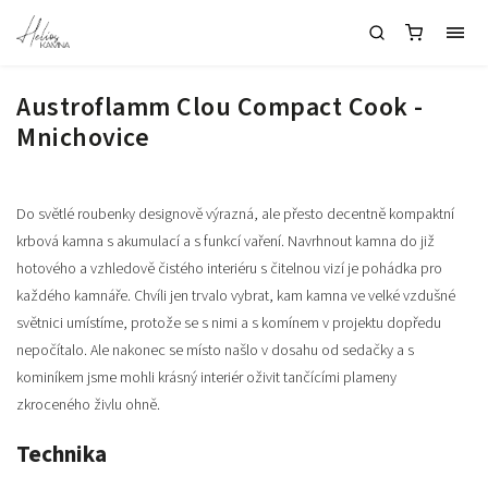
Austroflamm Clou Compact Cook -
Mnichovice
Do světlé roubenky designově výrazná, ale přesto decentně kompaktní
krbová kamna s akumulací a s funkcí vaření. Navrhnout kamna do již
hotového a vzhledově čistého interiéru s čitelnou vizí je pohádka pro
každého kamnáře. Chvíli jen trvalo vybrat, kam kamna ve velké vzdušné
světnici umístíme, protože se s nimi a s komínem v projektu dopředu
nepočítalo. Ale nakonec se místo našlo v dosahu od sedačky a s
kominíkem jsme mohli krásný interiér oživit tančícími plameny
zkroceného živlu ohně.
Technika