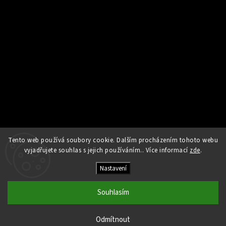
Tento web používá soubory cookie. Dalším procházením tohoto webu
Sledovat na Instagramu
vyjadřujete souhlas s jejich používáním.. Více informací
zde
.
Nastavení
Copyright 2026
Kamna Helios
. Všechna práva vyhrazena.
Upravit nastavení cookies
Souhlasím
Vytvořil
Shoptet
| Design
Shoptak.cz
Odmítnout