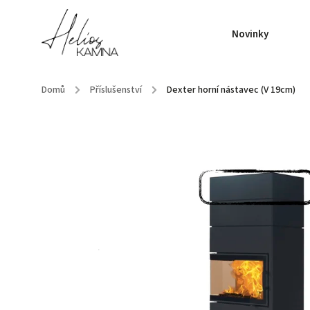
Novinky
Domů
/
Příslušenství
/
Dexter horní nástavec (V 19cm)