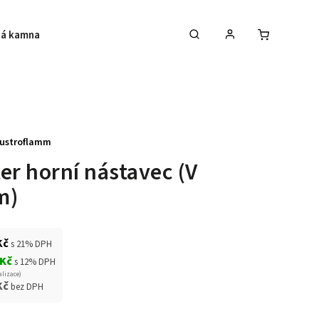
á kamna
Krby
Akce na krbová kamna
ustroflamm
er horní nástavec (V
m)
Kč
s 21% DPH
 Kč
s 12% DPH
alizace)
Kč
bez DPH