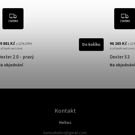
ZDARMA
ZDARMA
9 801 Kč
96 265 Kč
s 12% DPH
s 12
Do košíku
v případě realizace)
(v případě realizace)
exter 2.0 - pravý
Dexter S3
a objednání
Na objednání
Kontakt
Helios
kamnahelios
@
gmail.com