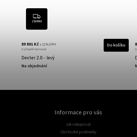
ZDARMA
89 801 Kč
8
s 12% DPH
Do košíku
(v případě realizace)
(
Dexter 2.0 - levý
D
Na objednání
N
Informace pro vás
Jak nakupovat
Obchodní podmínky