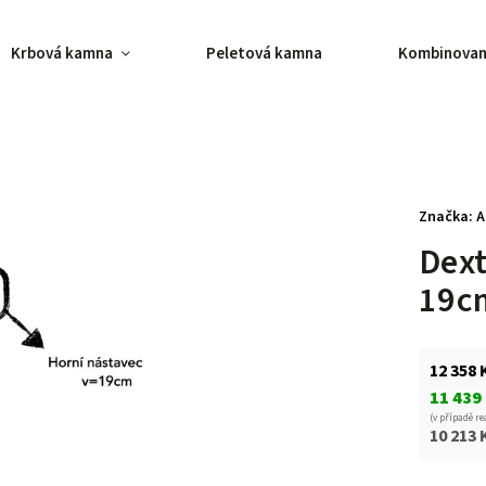
Krbová kamna
Peletová kamna
Kombinovan
Značka:
A
Dext
19c
12 358 
11 439
(v případě re
10 213 