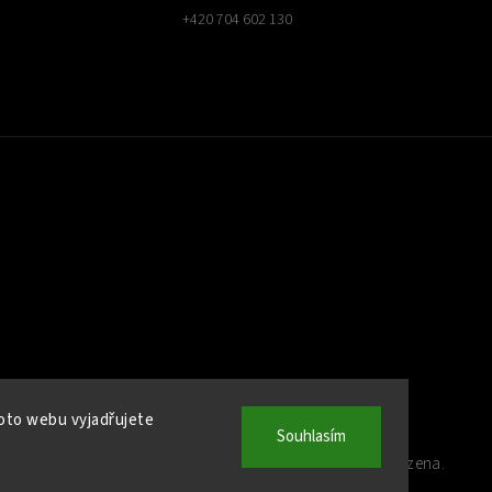
+420 704 602 130
oto webu vyjadřujete
Souhlasím
Copyright 2026
Kamna Helios
. Všechna práva vyhrazena.
Upravit nastavení cookies