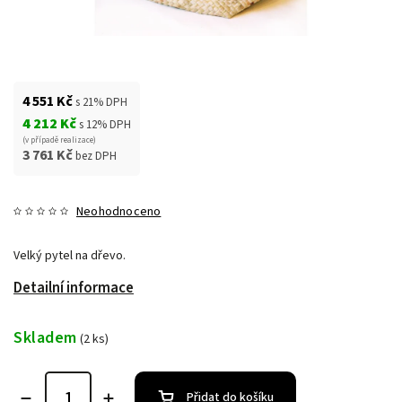
4 551 Kč
s 21% DPH
4 212 Kč
s 12% DPH
(v případě realizace)
3 761 Kč
bez DPH
Neohodnoceno
Velký pytel na dřevo.
Detailní informace
Skladem
(2 ks)
Přidat do košíku