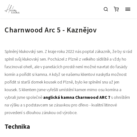
Charnwood Arc 5 - Kaznějov
Splněný klukovský sen. Z kraje roku 2022 nás poptal zákazník, že by si rád
splnil svůj klukovský sen. Pocházel z Plzně z velkého sídliště a vždy ho
fascinoval oheň, ale v panelácích prostě není možné navrtat do fasády
komín a pořídit si kamna. A když se našemu klientovi naskytla možnost
pořídit si starší domek kousek od Plzně, bylo ke splnění snu už jen
kousek. S klientem jsme vyřešili umístění kamen mimo osu komína a
vybrali jsme společně
anglická kamna Charnwood ARC 7
s ohništěm
na výšku a s podstavcem se zásuvkou pro dřevo - kvalitní litinové
provedení s dlouhou zárukou od výrobce.
Technika