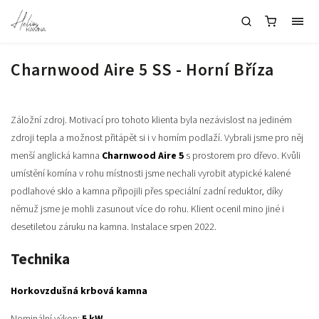
Charnwood Aire 5 SS - Horní Bříza
Záložní zdroj. Motivací pro tohoto klienta byla nezávislost na jediném
zdroji tepla a možnost přitápět si i v horním podlaží. Vybrali jsme pro něj
menší anglická kamna
Charnwood Aire 5
s prostorem pro dřevo. Kvůli
umístění komína v rohu místnosti jsme nechali vyrobit atypické kalené
podlahové sklo a kamna připojili přes speciální zadní reduktor, díky
němuž jsme je mohli zasunout více do rohu. Klient ocenil mino jiné i
desetiletou záruku na kamna. Instalace srpen 2022.
Technika
Horkovzdušná krbová kamna
Nominální výkon:
5 kW