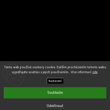
Tento web používá soubory cookie. Dalším procházením tohoto webu
Sledovat na Instagramu
vyjadřujete souhlas s jejich používáním.. Více informací
zde
.
Nastavení
Copyright 2026
Kamna Helios
. Všechna práva vyhrazena.
Upravit nastavení cookies
Souhlasím
Vytvořil
Shoptet
| Design
Shoptak.cz
Odmítnout