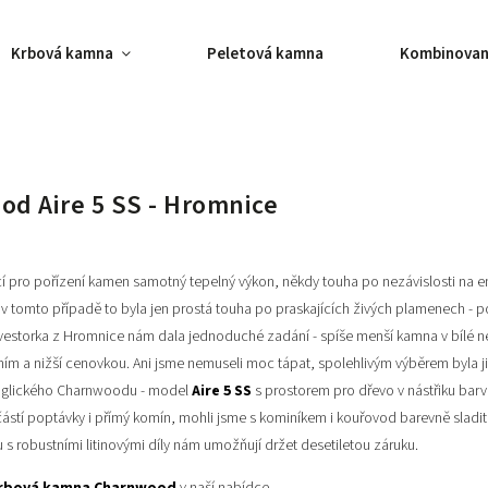
Krbová kamna
Peletová kamna
Kombinovan
d Aire 5 SS - Hromnice
í pro pořízení kamen samotný tepelný výkon, někdy touha po nezávislosti na 
v tomto případě to byla jen prostá touha po praskajících živých plamenech - p
nvestorka z Hromnice nám dala jednoduché zadání - spíše menší kamna v bílé n
ním a nižší cenovkou. Ani jsme nemuseli moc tápat, spolehlivým výběrem byla 
nglického Charnwoodu - model
Aire 5 SS
s prostorem pro dřevo v nástřiku barv
učástí poptávky i přímý komín, mohli jsme s kominíkem i kouřovod barevně sladit 
 s robustními litinovými díly nám umožňují držet desetiletou záruku.