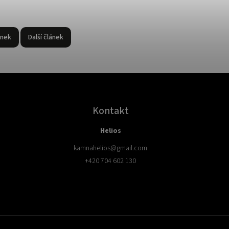
ánek
Další článek
Kontakt
Helios
kamnahelios
@
gmail.com
+420 704 602 130