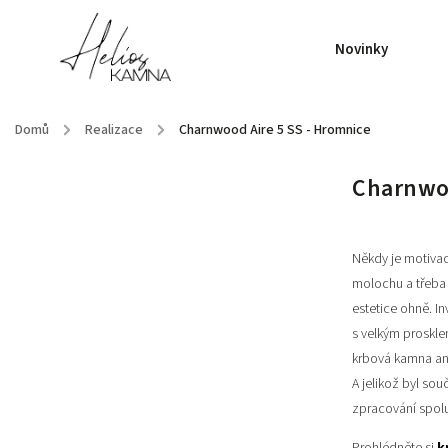
Novinky
Domů
/
Realizace
/
Charnwood Aire 5 SS - Hromnice
Charnwoo
Někdy je motivac
molochu a třeba 
estetice ohně. I
s velkým proskle
krbová kamna a
A jelikož byl so
zpracování spolu