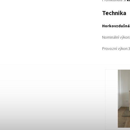
Prohlédněte si
k
Technika
Horkovzdušná
Nominální výkon
Provozní výkon:
3