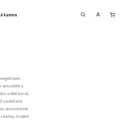
á kamna
Krby
Akce na krbová kamna
energetickém
o atmosféře a
ebo světlé barvě,
již osvědčená
ou slonové kosti.
s kamny. Kvalitní