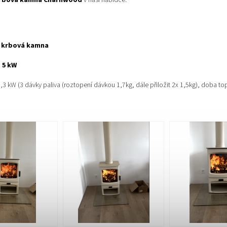
rbová kamna Charnwood
v naší nabídce.
 krbová kamna
:
5 kW
,3 kW (3 dávky paliva (roztopení dávkou 1,7kg, dále přiložit 2x 1,5kg), doba to