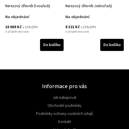
Nerezový dřevník Dvouřadý
Nerezový dřevník Jednořadý
Na objednání
Na objednání
10 069 Kč
8 321 Kč
s 12% DPH
s 12% DPH
(v případě realizace)
(v případě realizace)
Do košíku
Do košíku
Informace pro vás
Jak nakupovat
Obchodní podmínky
Podmínky ochrany osobních údajů
Kontakt