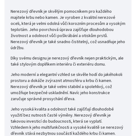
Nerezový dřevník je skvělým pomocníkem pro každého
majitele krbu nebo kamen. Je vyroben z kvalitní nerezové
oceli, která je velmi odolná vůči korozním procesům a vysokým
teplotám. Jeho povrchová úprava zajišťuje dlouhodobou
životnost a odolnost vůči poškrábání a otiskům prstů.
Nerezový dřevník je také snadno čistitelný, což usnadňuje jeho
údržbu.
Díky svému designu je nerezový dřevník nejen praktickým, ale
také stylovým doplňkem interiéru či exteriéru domu.
Jeho moderní a elegantní vzhled se skvěle hodí do jakéhokoli
prostoru a dokáže zvýraznit atmosféru u krbu či kamen.
Nerezový dřevník je také velmi stabilní a spolehlivý, což
umožňuje bezpečné uskladnění. Navíc jeho konstrukce
zaručuje správné prosychání dřeva.
Jeho vysoká kvalita a odolnost také zajišťují dlouhodobé
využití bez nutnosti časté výměny. Nerezový dřevník je
takovou investicí do budoucnosti, která se vyplatí.
Vzhledem k jeho multifunkčnosti a vysoké kvalitě se nerezový
dřevník stává nezbytnou součástí každého krbu či kamen.