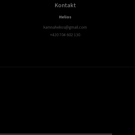
Kontakt
Helios
kamnahelios
@
gmail.com
+420 704 602 130