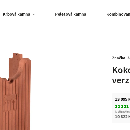
Krbová kamna
Peletová kamna
Kombinovan
Značka:
A
Kok
verz
13 095 
12 121
(v případě re
10 822 