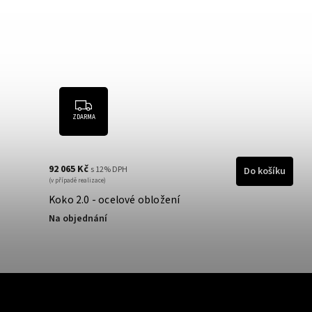
ZDARMA
92 065 Kč
s 12% DPH
Do košíku
(v případě realizace)
Koko 2.0 - ocelové obložení
Na objednání