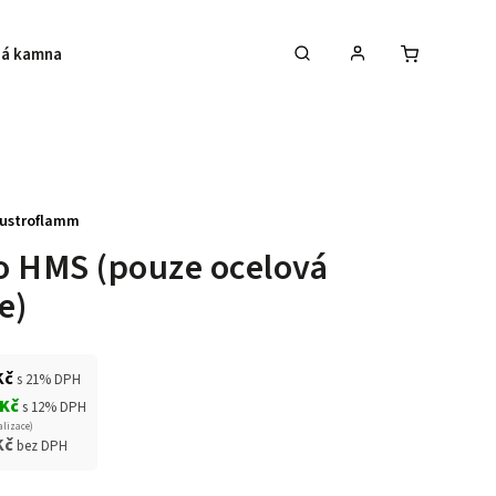
á kamna
Krby
Akce na krbová kamna
ustroflamm
o HMS (pouze ocelová
e)
Kč
s 21% DPH
 Kč
s 12% DPH
alizace)
Kč
bez DPH