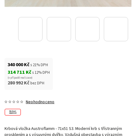
340 000 Kč
s 21% DPH
314 711 Kč
s 12% DPH
(v případě realizace)
280 992 Kč
bez DPH
Neohodnoceno
Možnost
objednání
Krbová vložka Austroflamm - 71x51 S3. Moderní krb s třístranným
prosklením a s výsuvnými dvířky. Vzdušná obestavba s výrazným