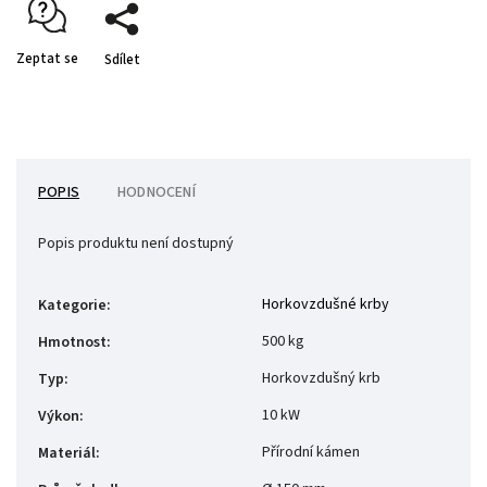
Zeptat se
Sdílet
POPIS
HODNOCENÍ
Popis produktu není dostupný
Horkovzdušné krby
Kategorie
:
500 kg
Hmotnost
:
Horkovzdušný krb
Typ
:
10 kW
Výkon
:
Přírodní kámen
Materiál
: