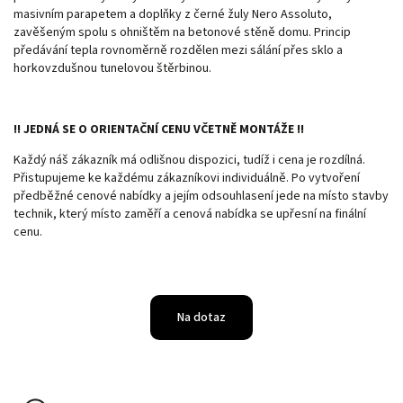
masivním parapetem a doplňky z černé žuly Nero Assoluto,
zavěšeným spolu s ohništěm na betonové stěně domu. Princip
předávání tepla rovnoměrně rozdělen mezi sálání přes sklo a
horkovzdušnou tunelovou štěrbinou.
!! JEDNÁ SE O ORIENTAČNÍ CENU VČETNĚ MONTÁŽE !!
Každý náš zákazník má odlišnou dispozici, tudíž i cena je rozdílná.
Přistupujeme ke každému zákazníkovi individuálně. Po vytvoření
předběžné cenové nabídky a jejím odsouhlasení jede na místo stavby
technik, který místo zaměří a cenová nabídka se upřesní na finální
cenu.
Na dotaz