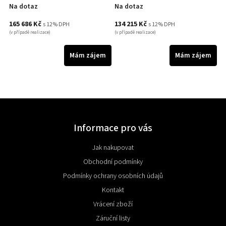
Na dotaz
Na dotaz
165 686 Kč
134 215 Kč
s 12% DPH
s 12% DPH
(v případě realizace)
(v případě realizace)
m
Mám zájem
Mám zájem
Informace pro vás
Jak nakupovat
Obchodní podmínky
Podmínky ochrany osobních údajů
Kontakt
Vrácení zboží
Záruční listy