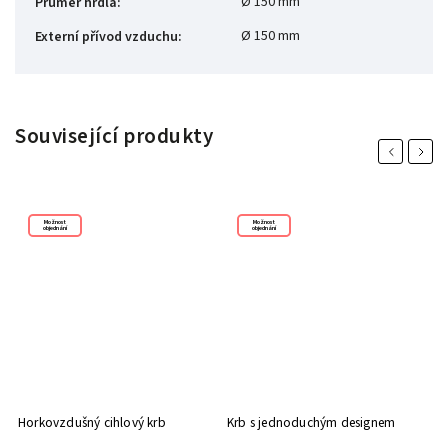
Ø 150 mm
Průměr hrdla
:
Ø 150 mm
Externí přívod vzduchu
:
Související produkty
Previous
Next
Možnost
Možnost
objednání
objednání
Horkovzdušný cihlový krb
Krb s jednoduchým designem