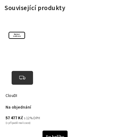
Související produkty
Možná
realizace
ClouDI
Na objednání
57 477 Kč
s 12% DPH
(v případě realizace)
Do košíku