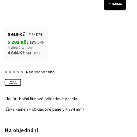
ZDARMA
5 619 Kč
s 21% DPH
5 201 Kč
s 12% DPH
(v případě realizace)
4 644 Kč
bez DPH
Neohodnoceno
Možná
realizace
ClouDI - boční litinové odkladové panely
(šířka kamen + obkladové panely = 884 mm)
Na objednání