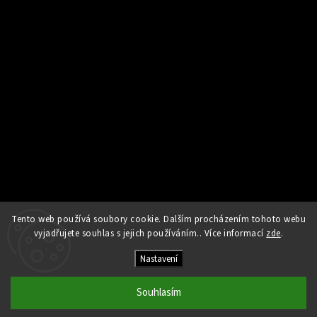
Tento web používá soubory cookie. Dalším procházením tohoto webu
Sledovat na Instagramu
vyjadřujete souhlas s jejich používáním.. Více informací
zde
.
Nastavení
Copyright 2026
Kamna Helios
. Všechna práva vyhrazena.
Upravit nastavení cookies
Souhlasím
Vytvořil
Shoptet
| Design
Shoptak.cz