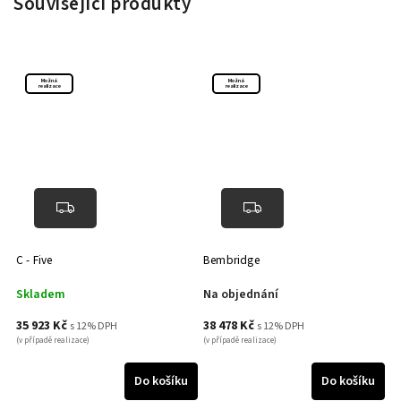
Související produkty
Možná
Možná
realizace
realizace
C - Five
Bembridge
Skladem
Na objednání
35 923 Kč
38 478 Kč
s 12% DPH
s 12% DPH
(v případě realizace)
(v případě realizace)
Do košíku
Do košíku